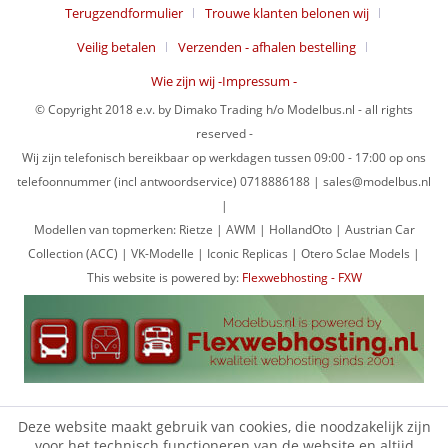
Terugzendformulier
Trouwe klanten belonen wij
Veilig betalen
Verzenden - afhalen bestelling
Wie zijn wij -Impressum -
© Copyright 2018 e.v. by Dimako Trading h/o Modelbus.nl - all rights
reserved -
Wij zijn telefonisch bereikbaar op werkdagen tussen 09:00 - 17:00 op ons
telefoonnummer (incl antwoordservice) 0718886188 | sales@modelbus.nl
|
Modellen van topmerken: Rietze | AWM | HollandOto | Austrian Car
Collection (ACC) | VK-Modelle | Iconic Replicas | Otero Sclae Models |
This website is powered by:
Flexwebhosting - FXW
Deze website maakt gebruik van cookies, die noodzakelijk zijn
voor het technisch functioneren van de website en altijd