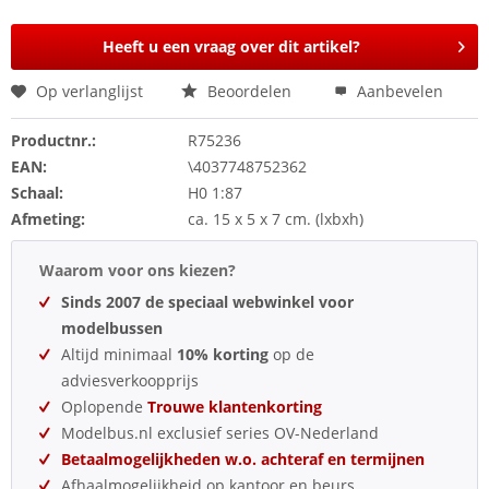
Heeft u een vraag over dit artikel?
Op verlanglijst
Beoordelen
Aanbevelen
Productnr.:
R75236
EAN:
\4037748752362
Schaal:
H0 1:87
Afmeting:
ca. 15 x 5 x 7 cm. (lxbxh)
Waarom voor ons kiezen?
Sinds 2007 de speciaal webwinkel voor
modelbussen
Altijd minimaal
10% korting
op de
adviesverkoopprijs
Oplopende
Trouwe klantenkorting
Modelbus.nl exclusief series OV-Nederland
Betaalmogelijkheden w.o. achteraf en termijnen
Afhaalmogelijkheid op kantoor en beurs.