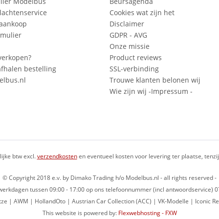
lier Modelbus
Beursagenda
lachtenservice
Cookies wat zijn het
 aankoop
Disclaimer
mulier
GDPR - AVG
Onze missie
verkopen?
Product reviews
fhalen bestelling
SSL-verbinding
lbus.nl
Trouwe klanten belonen wij
Wie zijn wij -Impressum -
lijke btw excl.
verzendkosten
en eventueel kosten voor levering ter plaatse, tenz
© Copyright 2018 e.v. by Dimako Trading h/o Modelbus.nl - all rights reserved -
op werkdagen tussen 09:00 - 17:00 op ons telefoonnummer (incl antwoordservice)
ze | AWM | HollandOto | Austrian Car Collection (ACC) | VK-Modelle | Iconic Re
This website is powered by:
Flexwebhosting - FXW