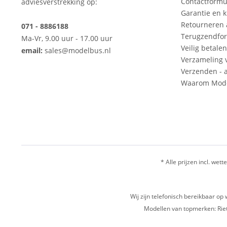
Contactformu
adviesverstrekking op:
Garantie en k
Retourneren
071 - 8886188
Terugzendfor
Ma-Vr, 9.00 uur - 17.00 uur
Veilig betalen
email:
sales@modelbus.nl
Verzameling 
Verzenden - a
Waarom Mode
* Alle prijzen incl. wette
Wij zijn telefonisch bereikbaar 
Modellen van topmerken: Riet