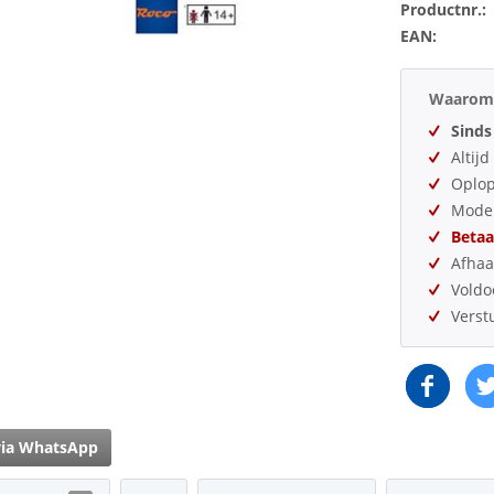
Productnr.:
EAN:
Waarom 
Sinds
Altij
Oplo
Model
Betaa
Afhaa
Vold
Verst
via WhatsApp