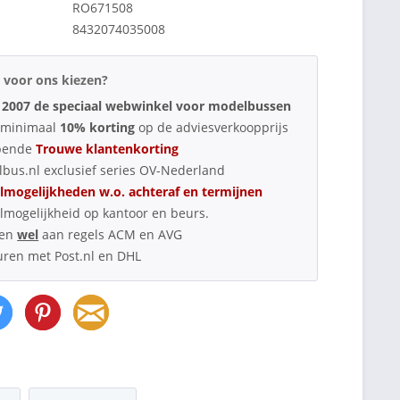
RO671508
8432074035008
voor ons kiezen?
 2007 de speciaal webwinkel voor modelbussen
d minimaal
10% korting
op de adviesverkoopprijs
pende
Trouwe klantenkorting
bus.nl exclusief series OV-Nederland
lmogelijkheden w.o. achteraf en termijnen
lmogelijkheid op kantoor en beurs.
oen
wel
aan regels ACM en AVG
uren met Post.nl en DHL