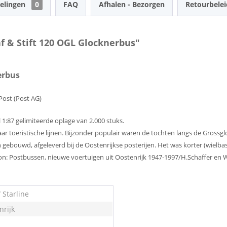
elingen
0
FAQ
Afhalen - Bezorgen
Retourbelei
f & Stift 120 OGL Glocknerbus"
erbus
Post (Post AG)
 1:87 gelimiteerde oplage van 2.000 stuks.
ar toeristische lijnen. Bijzonder populair waren de tochten langs de Grossg
gebouwd, afgeleverd bij de Oostenrijkse posterijen. Het was korter (wielbas
on: Postbussen, nieuwe voertuigen uit Oostenrijk 1947-1997/H.Schaffer en 
 Starline
nrijk