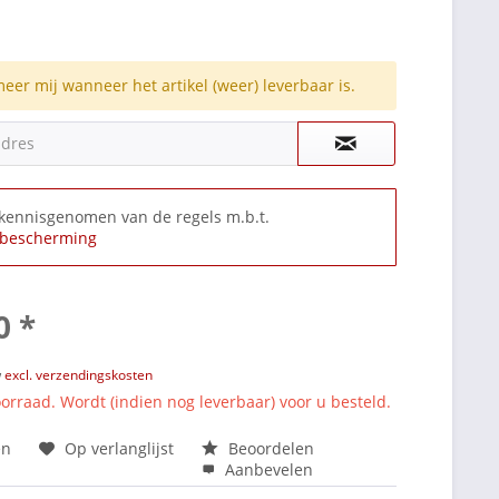
meer mij wanneer het artikel (weer) leverbaar is.
adres
 kennisgenomen van de regels m.b.t.
bescherming
0 *
w
excl. verzendingskosten
orraad. Wordt (indien nog leverbaar) voor u besteld.
en
Op verlanglijst
Beoordelen
Aanbevelen