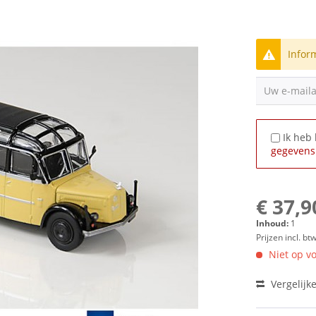
Infor
Uw e-mail
Ik heb
gegevens
€ 37,9
Inhoud:
1
Prijzen incl. bt
Niet op vo
Vergelijk