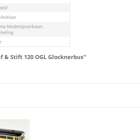
stof
iksklaar
ma-Modelspoorbaan-
meling
e
f & Stift 120 OGL Glocknerbus"