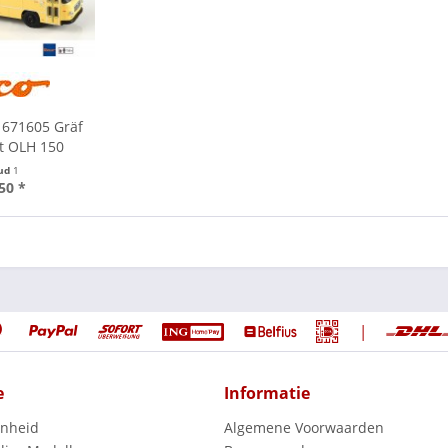
 671605 Gräf
t OLH 150
ud
1
50 *
|
e
Informatie
enheid
Algemene Voorwaarden