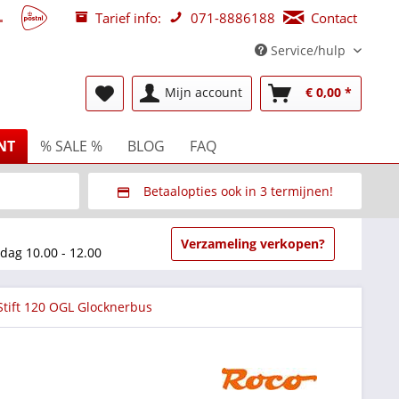
Tarief info:
071-8886188
Contact
Service/hulp
Mijn account
€ 0,00 *
NT
% SALE %
BLOG
FAQ
Betaalopties ook in 3 termijnen!
beurzen
Via Multisafepay (veilig via SSL)
Verzameling verkopen?
dag 10.00 - 12.00
Stift 120 OGL Glocknerbus