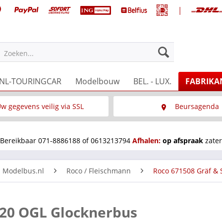
|
Zoeken...
NL-TOURINGCAR
Modelbouw
BEL. - LUX.
FABRIKA
w gegevens veilig via SSL
Beursagenda
Wat is SSL
Wij staan op diverse 
Bereikbaar 071-8886188 of 0613213794
Afhalen:
op afspraak
zater
n Modelbus.nl
Roco / Fleischmann
Roco 671508 Gräf & 
 120 OGL Glocknerbus