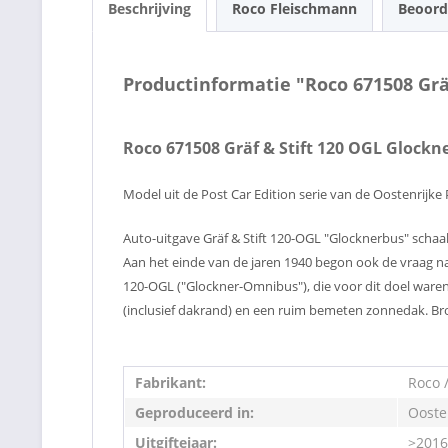
Beschrijving
Roco Fleischmann
Beoord
Productinformatie "Roco 671508 Grä
Roco 671508 Gräf & Stift 120 OGL Glockn
Model uit de Post Car Edition serie van de Oostenrijke 
Auto-uitgave Gräf & Stift 120-OGL "Glocknerbus" schaal
Aan het einde van de jaren 1940 begon ook de vraag na
120-OGL ("Glockner-Omnibus"), die voor dit doel waren 
(inclusief dakrand) en een ruim bemeten zonnedak. Br
Fabrikant:
Roco /
Geproduceerd in:
Ooste
Uitgiftejaar:
>2016