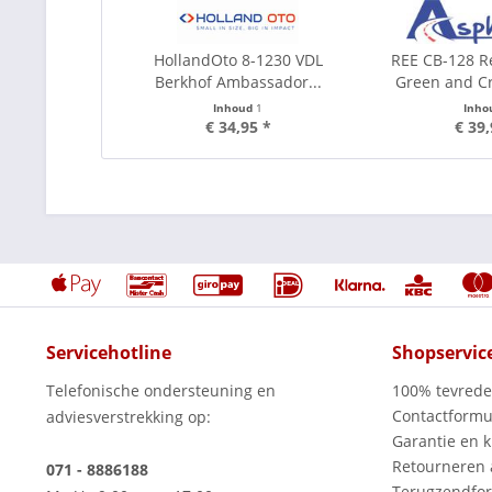
HollandOto 8-1230 VDL
REE CB-128 R
Berkhof Ambassador...
Green and C
Inhoud
1
Inho
€ 34,95 *
€ 39,
Servicehotline
Shopservic
Telefonische ondersteuning en
100% tevred
Contactformu
adviesverstrekking op:
Garantie en k
Retourneren
071 - 8886188
Terugzendfor