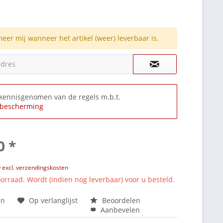
meer mij wanneer het artikel (weer) leverbaar is.
adres
 kennisgenomen van de regels m.b.t.
bescherming
0 *
w
excl. verzendingskosten
orraad. Wordt (indien nog leverbaar) voor u besteld.
en
Op verlanglijst
Beoordelen
Aanbevelen