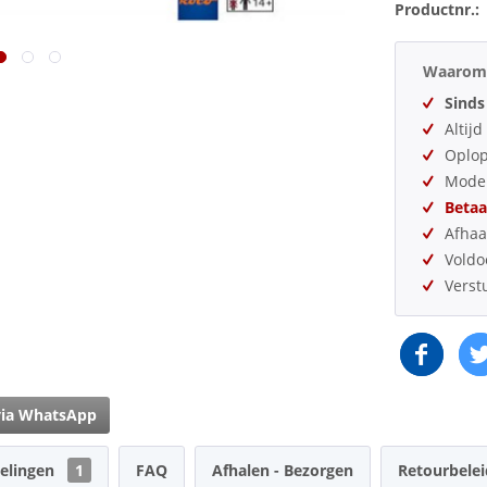
Productnr.:
Waarom 
Sinds
Altij
Oplo
Model
Betaa
Afhaa
Vold
Verst
via WhatsApp
elingen
1
FAQ
Afhalen - Bezorgen
Retourbelei