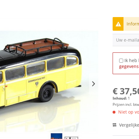
Infor
Uw e-mail
Ik heb
gegevens
€ 37,5
Inhoud:
1
Prijzen incl. bt
Niet op vo
Vergelijk