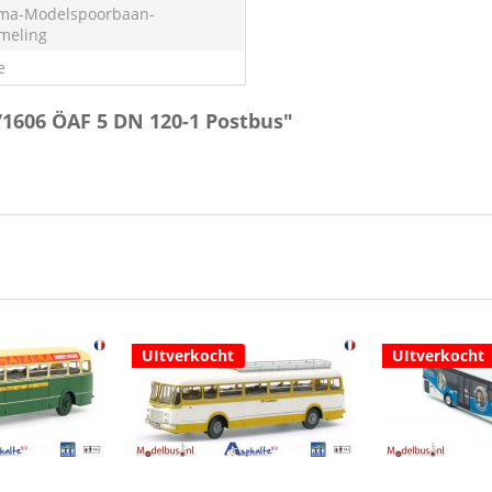
ma-Modelspoorbaan-
meling
e
71606 ÖAF 5 DN 120-1 Postbus"
UItverkocht
UItverkocht