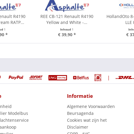
enault R4190
REE CB-121 Renault R4190
HollandOto 8
ream RATP...
Yellow and White -...
LLE 
ud
1
Inhoud
1
In
90 *
€ 39,90 *
€ 3
|
e
Informatie
enheid
Algemene Voorwaarden
lier Modelbus
Beursagenda
lachtenservice
Cookies wat zijn het
 aankoop
Disclaimer
mulier
GDPR - AVG