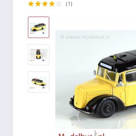
(
1
)