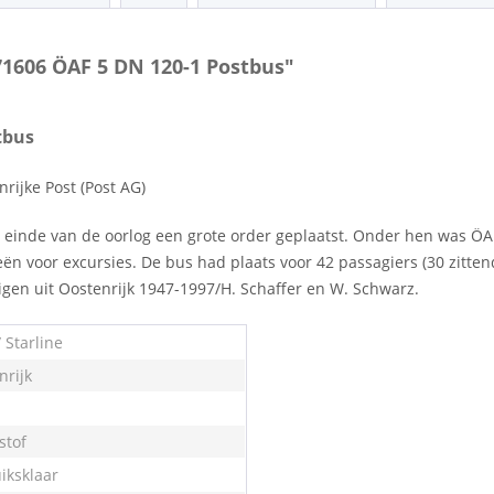
71606 ÖAF 5 DN 120-1 Postbus"
tbus
rijke Post (Post AG)
et einde van de oorlog een grote order geplaatst. Onder hen was ÖA
eën voor excursies. De bus had plaats voor 42 passagiers (30 zitt
uigen uit Oostenrijk 1947-1997/H. Schaffer en W. Schwarz.
 Starline
nrijk
stof
iksklaar