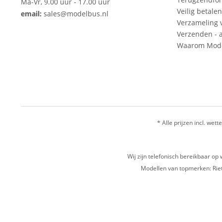
Ma-Vr, 9.00 uur - 17.00 uur
Veilig betalen
email:
sales@modelbus.nl
Verzameling 
Verzenden - a
Waarom Mode
* Alle prijzen incl. wette
Wij zijn telefonisch bereikbaar 
Modellen van topmerken: Riet