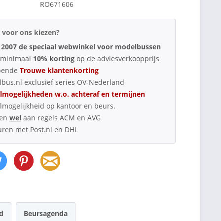
RO671606
voor ons kiezen?
 2007 de speciaal webwinkel voor modelbussen
d minimaal
10% korting
op de adviesverkoopprijs
pende
Trouwe klantenkorting
bus.nl exclusief series OV-Nederland
lmogelijkheden w.o. achteraf en termijnen
lmogelijkheid op kantoor en beurs.
oen
wel
aan regels ACM en AVG
uren met Post.nl en DHL
d
Beursagenda