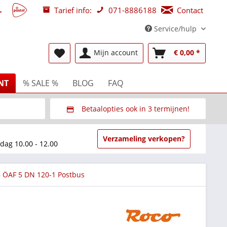
Tarief info:
071-8886188
Contact
Service/hulp
Mijn account
€ 0,00 *
NT
% SALE %
BLOG
FAQ
Betaalopties ook in 3 termijnen!
beurzen
Via Multisafepay (veilig via SSL)
Verzameling verkopen?
dag 10.00 - 12.00
6 ÖAF 5 DN 120-1 Postbus