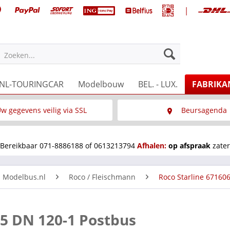
|
Zoeken...
NL-TOURINGCAR
Modelbouw
BEL. - LUX.
FABRIKA
w gegevens veilig via SSL
Beursagenda
Wat is SSL
Wij staan op diverse 
Bereikbaar 071-8886188 of 0613213794
Afhalen:
op afspraak
zater
n Modelbus.nl
Roco / Fleischmann
Roco Starline 67160
 5 DN 120-1 Postbus