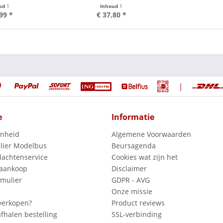
ud
1
Inhoud
1
99 *
€ 37,80 *
|
e
Informatie
enheid
Algemene Voorwaarden
lier Modelbus
Beursagenda
lachtenservice
Cookies wat zijn het
 aankoop
Disclaimer
mulier
GDPR - AVG
Onze missie
verkopen?
Product reviews
fhalen bestelling
SSL-verbinding