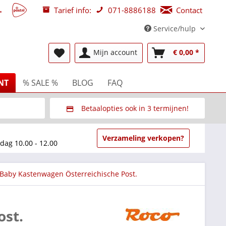
Tarief info:
071-8886188
Contact
Service/hulp
Mijn account
€ 0,00 *
NT
% SALE %
BLOG
FAQ
Betaalopties ook in 3 termijnen!
beurzen
Via Multisafepay (veilig via SSL)
Verzameling verkopen?
dag 10.00 - 12.00
Baby Kastenwagen Österreichische Post.
ost.