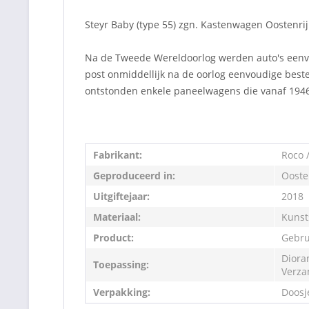
Steyr Baby (type 55) zgn. Kastenwagen Oostenrijk
Na de Tweede Wereldoorlog werden auto's eenvo
post onmiddellijk na de oorlog eenvoudige beste
ontstonden enkele paneelwagens die vanaf 1946
Fabrikant:
Roco /
Geproduceerd in:
Ooste
Uitgiftejaar:
2018
Materiaal:
Kunst
Product:
Gebru
Diora
Toepassing:
Verza
Verpakking:
Doosj