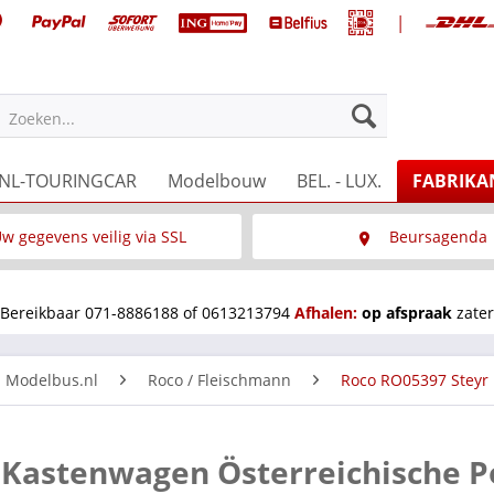
|
Zoeken...
NL-TOURINGCAR
Modelbouw
BEL. - LUX.
FABRIKA
w gegevens veilig via SSL
Beursagenda
Wat is SSL
Wij staan op diverse 
Bereikbaar 071-8886188 of 0613213794
Afhalen:
op afspraak
zater
n Modelbus.nl
Roco / Fleischmann
Roco RO05397 Steyr 
 Kastenwagen Österreichische P