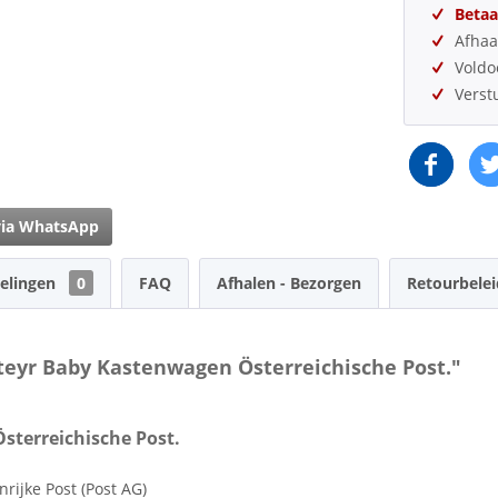
Betaa
Afhaa
Vold
Verst
via WhatsApp
elingen
0
FAQ
Afhalen - Bezorgen
Retourbelei
teyr Baby Kastenwagen Österreichische Post."
terreichische Post.
rijke Post (Post AG)