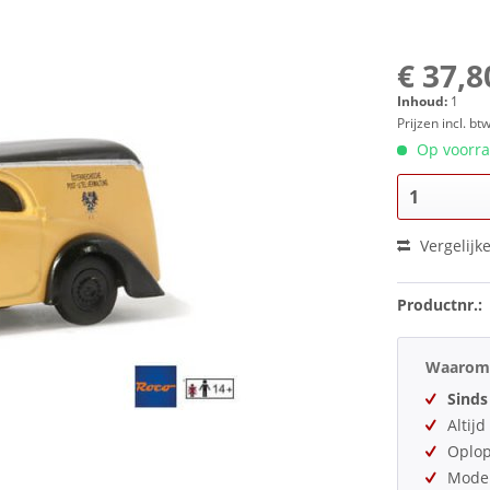
€ 37,8
Inhoud:
1
Prijzen incl. bt
Op voorraa
Vergelijk
Productnr.:
Waarom 
Sinds
Altij
Oplo
Model