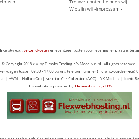
lbus.nl
Trouwe klanten belonen wij
Wie zijn wij -Impressum -
lijke btw excl.
verzendkosten
en eventueel kosten voor levering ter plaatse, tenz
© Copyright 2018 e.v. by Dimako Trading h/o Modelbus.nl - all rights reserved -
op werkdagen tussen 09:00 - 17:00 op ons telefoonnummer (incl antwoordservice)
ze | AWM | HollandOto | Austrian Car Collection (ACC) | VK-Modelle | Iconic Re
This website is powered by:
Flexwebhosting - FXW