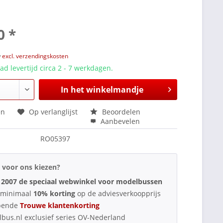
0 *
w
excl. verzendingskosten
d levertijd circa 2 - 7 werkdagen.
In het winkelmandje
en
Op verlanglijst
Beoordelen
Aanbevelen
RO05397
voor ons kiezen?
 2007 de speciaal webwinkel voor modelbussen
d minimaal
10% korting
op de adviesverkoopprijs
pende
Trouwe klantenkorting
bus.nl exclusief series OV-Nederland