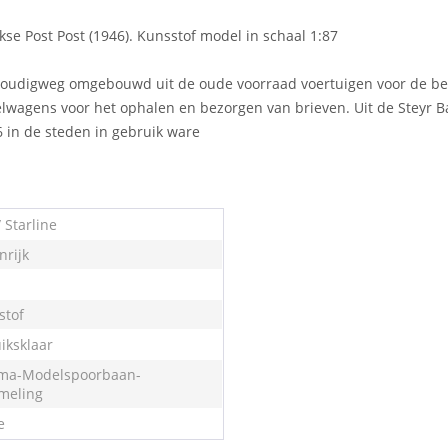
se Post Post (1946). Kunsstof model in schaal 1:87
udigweg omgebouwd uit de oude voorraad voertuigen voor de beho
lwagens voor het ophalen en bezorgen van brieven. Uit de Steyr Ba
 in de steden in gebruik ware
 Starline
nrijk
stof
iksklaar
ma-Modelspoorbaan-
meling
e