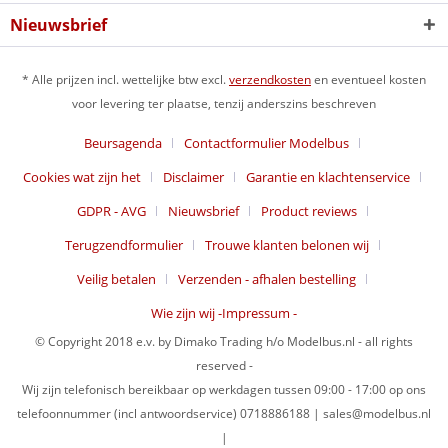
Nieuwsbrief
* Alle prijzen incl. wettelijke btw excl.
verzendkosten
en eventueel kosten
voor levering ter plaatse, tenzij anderszins beschreven
Beursagenda
Contactformulier Modelbus
Cookies wat zijn het
Disclaimer
Garantie en klachtenservice
GDPR - AVG
Nieuwsbrief
Product reviews
Terugzendformulier
Trouwe klanten belonen wij
Veilig betalen
Verzenden - afhalen bestelling
Wie zijn wij -Impressum -
© Copyright 2018 e.v. by Dimako Trading h/o Modelbus.nl - all rights
reserved -
Wij zijn telefonisch bereikbaar op werkdagen tussen 09:00 - 17:00 op ons
telefoonnummer (incl antwoordservice) 0718886188 | sales@modelbus.nl
|