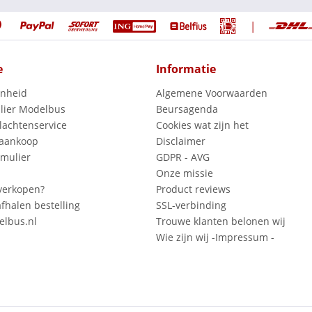
|
e
Informatie
enheid
Algemene Voorwaarden
lier Modelbus
Beursagenda
lachtenservice
Cookies wat zijn het
 aankoop
Disclaimer
mulier
GDPR - AVG
Onze missie
verkopen?
Product reviews
fhalen bestelling
SSL-verbinding
lbus.nl
Trouwe klanten belonen wij
Wie zijn wij -Impressum -