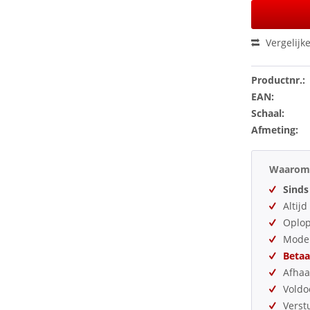
Vergelijk
Productnr.:
EAN:
Schaal:
Afmeting:
Waarom 
Sinds
Altij
Oplo
Model
Betaa
Afhaa
Vold
Verst