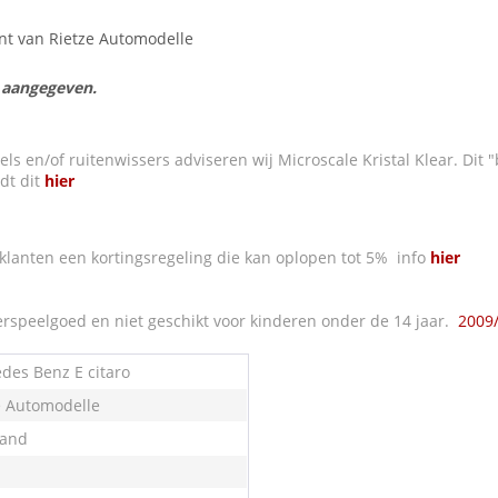
ent van Rietze Automodelle
s aangegeven.
s en/of ruitenwissers adviseren wij Microscale Kristal Klear. Dit "b
dt dit
hier
klanten een kortingsregeling die kan oplopen tot 5% info
hier
rspeelgoed en niet geschikt voor kinderen onder de 14 jaar.
2009
des Benz E citaro
e Automodelle
land