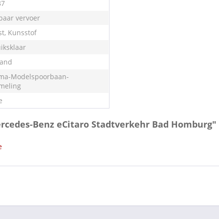
87
aar vervoer
st, Kunsstof
iksklaar
land
ma-Modelspoorbaan-
meling
e
Mercedes-Benz eCitaro Stadtverkehr Bad Homburg"
e