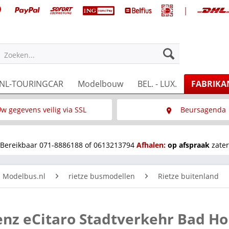
|
Zoeken...
NL-TOURINGCAR
Modelbouw
BEL. - LUX.
FABRIKA
w gegevens veilig via SSL
Beursagenda
Wat is SSL
Wij staan op diverse 
Bereikbaar 071-8886188 of 0613213794
Afhalen:
op afspraak
zater
n Modelbus.nl
rietze busmodellen
Rietze buitenland
enz eCitaro Stadtverkehr Bad H