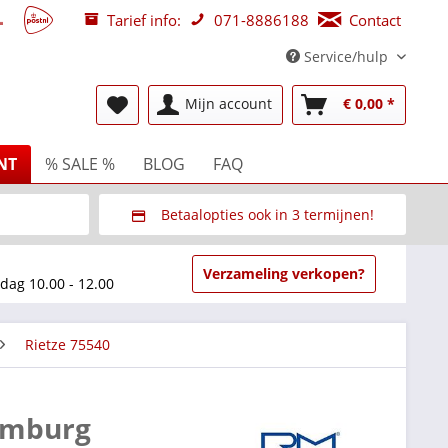
Tarief info:
071-8886188
Contact
Service/hulp
Mijn account
€ 0,00 *
NT
% SALE %
BLOG
FAQ
Betaalopties ook in 3 termijnen!
beurzen
Via Multisafepay (veilig via SSL)
Verzameling verkopen?
dag 10.00 - 12.00
Rietze 75540
omburg