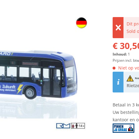
Dit p
Sold 
€ 30,5
Inhoud:
1
Prijzen incl. bt
Niet op vo
Rietz
Betaal in 3 k
Uw bestellin
kantoor en 