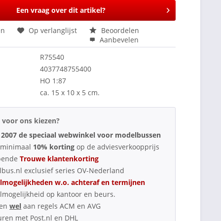
Een vraag over dit artikel?
en
Op verlanglijst
Beoordelen
Aanbevelen
R75540
4037748755400
HO 1:87
ca. 15 x 10 x 5 cm.
voor ons kiezen?
 2007 de speciaal webwinkel voor modelbussen
d minimaal
10% korting
op de adviesverkoopprijs
pende
Trouwe klantenkorting
bus.nl exclusief series OV-Nederland
lmogelijkheden w.o. achteraf en termijnen
lmogelijkheid op kantoor en beurs.
oen
wel
aan regels ACM en AVG
uren met Post.nl en DHL