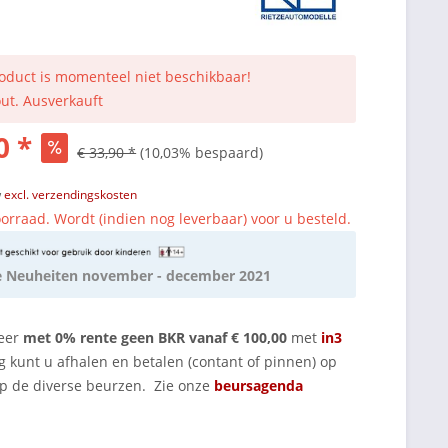
roduct is momenteel niet beschikbaar!
out. Ausverkauft
0 *
€ 33,90 *
(10,03% bespaard)
w
excl. verzendingskosten
orraad. Wordt (indien nog leverbaar) voor u besteld.
e Neuheiten november - december 2021
eer
met 0% rente geen BKR vanaf € 100,00
met
in3
g kunt u afhalen en betalen (contant of pinnen) op
op de diverse beurzen. Zie onze
beursagenda