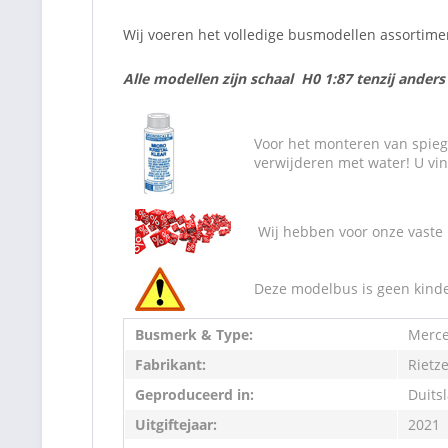
Wij voeren het volledige busmodellen assortim
Alle modellen zijn schaal H0 1:87 tenzij ander
Voor het monteren van spiegel
verwijderen met water! U vin
Wij hebben voor onze vaste 
Deze modelbus is geen kinde
Busmerk & Type:
Merce
Fabrikant:
Rietz
Geproduceerd in:
Duits
Uitgiftejaar:
2021