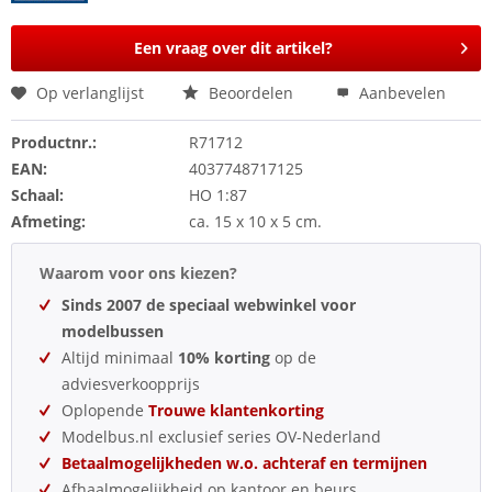
Een vraag over dit artikel?
Op verlanglijst
Beoordelen
Aanbevelen
Productnr.:
R71712
EAN:
4037748717125
Schaal:
HO 1:87
Afmeting:
ca. 15 x 10 x 5 cm.
Waarom voor ons kiezen?
Sinds 2007 de speciaal webwinkel voor
modelbussen
Altijd minimaal
10% korting
op de
adviesverkoopprijs
Oplopende
Trouwe klantenkorting
Modelbus.nl exclusief series OV-Nederland
Betaalmogelijkheden w.o. achteraf en termijnen
Afhaalmogelijkheid op kantoor en beurs.