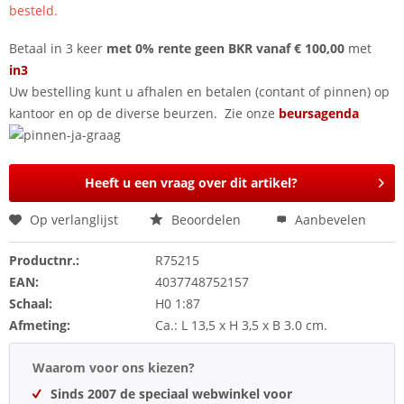
besteld.
Betaal in 3 keer
met 0% rente geen BKR vanaf € 100,00
met
in3
Uw bestelling kunt u afhalen en betalen (contant of pinnen) op
kantoor en op de diverse beurzen. Zie onze
beursagenda
Heeft u een vraag over dit artikel?
Op verlanglijst
Beoordelen
Aanbevelen
Productnr.:
R75215
EAN:
4037748752157
Schaal:
H0 1:87
Afmeting:
Ca.: L 13,5 x H 3,5 x B 3.0 cm.
Waarom voor ons kiezen?
Sinds 2007 de speciaal webwinkel voor