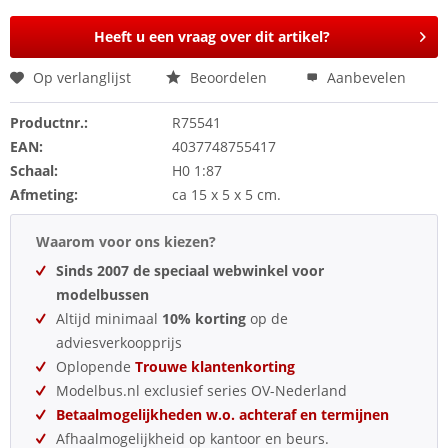
Heeft u een vraag over dit artikel?
Op verlanglijst
Beoordelen
Aanbevelen
Productnr.:
R75541
EAN:
4037748755417
Schaal:
H0 1:87
Afmeting:
ca 15 x 5 x 5 cm.
Waarom voor ons kiezen?
Sinds 2007 de speciaal webwinkel voor
modelbussen
Altijd minimaal
10% korting
op de
adviesverkoopprijs
Oplopende
Trouwe klantenkorting
Modelbus.nl exclusief series OV-Nederland
Betaalmogelijkheden w.o. achteraf en termijnen
Afhaalmogelijkheid op kantoor en beurs.