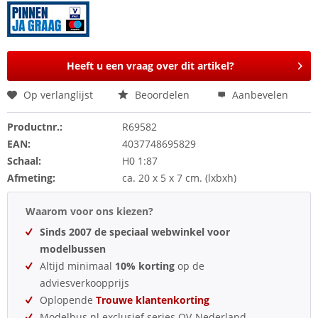
Heeft u een vraag over dit artikel?
Op verlanglijst
Beoordelen
Aanbevelen
Productnr.:
R69582
EAN:
4037748695829
Schaal:
H0 1:87
Afmeting:
ca. 20 x 5 x 7 cm. (lxbxh)
Waarom voor ons kiezen?
Sinds 2007 de speciaal webwinkel voor
modelbussen
Altijd minimaal
10% korting
op de
adviesverkoopprijs
Oplopende
Trouwe klantenkorting
Modelbus.nl exclusief series OV-Nederland