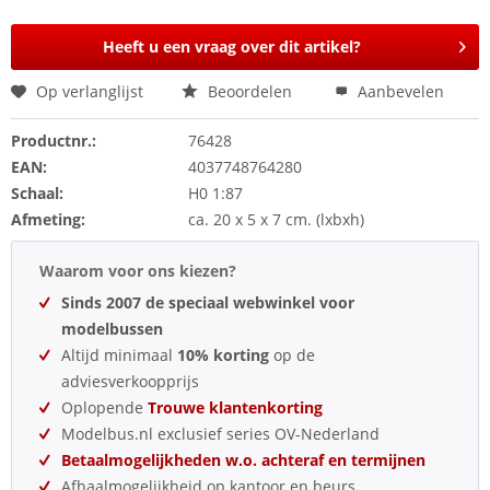
Heeft u een vraag over dit artikel?
Op verlanglijst
Beoordelen
Aanbevelen
Productnr.:
76428
EAN:
4037748764280
Schaal:
H0 1:87
Afmeting:
ca. 20 x 5 x 7 cm. (lxbxh)
Waarom voor ons kiezen?
Sinds 2007 de speciaal webwinkel voor
modelbussen
Altijd minimaal
10% korting
op de
adviesverkoopprijs
Oplopende
Trouwe klantenkorting
Modelbus.nl exclusief series OV-Nederland
Betaalmogelijkheden w.o. achteraf en termijnen
Afhaalmogelijkheid op kantoor en beurs.