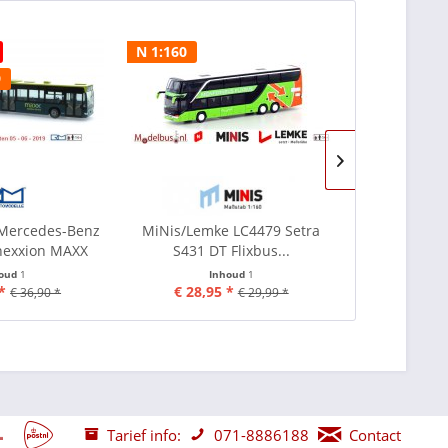
N 1:160
UItverkocht
9
Novem. - D
 Mercedes-Benz
MiNis/Lemke LC4479 Setra
Rietze 65
exxion MAXX
S431 DT Flixbus...
Coach '15 
houd
1
Inhoud
1
I
*
€ 28,95 *
€ 29,50
€ 36,90 *
€ 29,99 *
Tarief info:
071-8886188
Contact