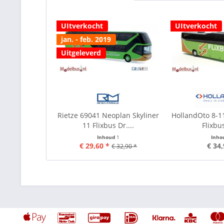
UItverkocht
UItverkocht
jan. - feb. 2019
Uitgeleverd
Rietze 69041 Neoplan Skyliner
HollandOto 8-1
11 Flixbus Dr....
Flixbu
Inhoud
1
Inho
€ 29,60 *
€ 34,
€ 32,90 *