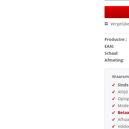
Vergelijk
Productnr.:
EAN:
Schaal:
Afmeting:
Waarom 
Sinds
Altij
Oplo
Model
Betaa
Afhaa
Vold