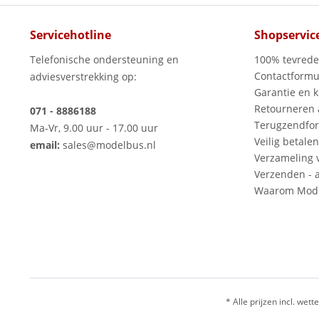
Servicehotline
Shopservic
Telefonische ondersteuning en
100% tevred
Contactformu
adviesverstrekking op:
Garantie en k
Retourneren
071 - 8886188
Terugzendfor
Ma-Vr, 9.00 uur - 17.00 uur
Veilig betalen
email:
sales@modelbus.nl
Verzameling 
Verzenden - a
Waarom Mode
* Alle prijzen incl. wette