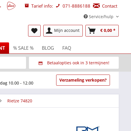
Tarief info:
071-8886188
Contact
Service/hulp
Mijn account
€ 0,00 *
NT
% SALE %
BLOG
FAQ
Betaalopties ook in 3 termijnen!
beurzen
Via Multisafepay (veilig via SSL)
Verzameling verkopen?
dag 10.00 - 12.00
Rietze 74820