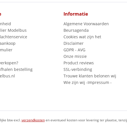
e
Informatie
enheid
Algemene Voorwaarden
lier Modelbus
Beursagenda
lachtenservice
Cookies wat zijn het
 aankoop
Disclaimer
mulier
GDPR - AVG
Onze missie
verkopen?
Product reviews
fhalen bestelling
SSL-verbinding
lbus.nl
Trouwe klanten belonen wij
Wie zijn wij -Impressum -
lijke btw excl.
verzendkosten
en eventueel kosten voor levering ter plaatse, tenz