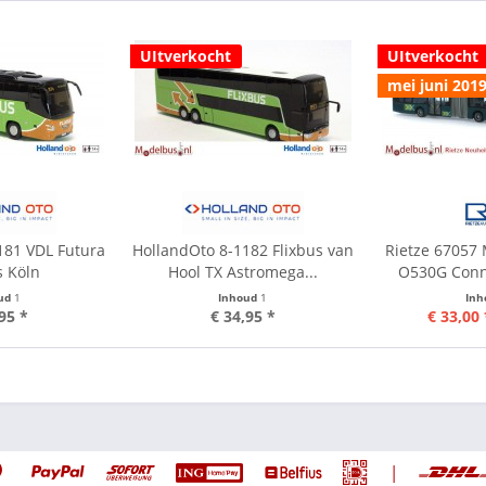
UItverkocht
UItverkocht
mei juni 201
181 VDL Futura
HollandOto 8-1182 Flixbus van
Rietze 67057
s Köln
Hool TX Astromega...
O530G Conn
ud
1
Inhoud
1
In
95 *
€ 34,95 *
€ 33,00 
|