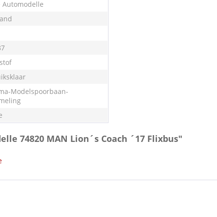
e Automodelle
land
87
stof
iksklaar
ma-Modelspoorbaan-
meling
e
elle 74820 MAN Lion´s Coach ´17 Flixbus"
e