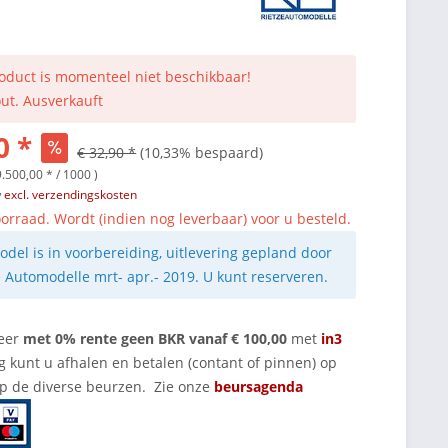
roduct is momenteel niet beschikbaar!
out. Ausverkauft
0 *
€ 32,90 *
(10,33% bespaard)
9.500,00 * / 1000 )
w
excl. verzendingskosten
orraad. Wordt (indien nog leverbaar) voor u besteld.
odel is in voorbereiding, uitlevering gepland door
e Automodelle mrt- apr.- 2019. U kunt reserveren.
eer
met 0% rente geen BKR vanaf € 100,00
met
in3
g kunt u afhalen en betalen (contant of pinnen) op
op de diverse beurzen. Zie onze
beursagenda