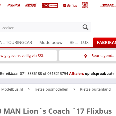
|
Zoeken...
NL-TOURINGCAR
Modelbouw
BEL. - LUX.
FABRIKA
w gegevens veilig via SSL
Beursagenda
Wat is SSL
Wij staan op diverse 
Bereikbaar 071-8886188 of 0613213794
Afhalen:
op afspraak
zater
n Modelbus.nl
rietze busmodellen
Rietze buitenland
0 MAN Lion´s Coach ´17 Flixbus