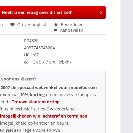
Heeft u een vraag over dit artikel?
en
Op verlanglijst
Beoordelen
Aanbevelen
R74820
4037748748204
H0 1:87
ca. 15x 5 x 7 cm. (lxbxh)
voor ons kiezen?
 2007 de speciaal webwinkel voor modelbussen
d minimaal
10% korting
op de adviesverkoopprijs
pende
Trouwe klantenkorting
bus.nl exclusief series OV-Nederland
lmogelijkheden w.o. achteraf en termijnen
lmogelijkheid op kantoor en beurs.
oen
wel
aan regels ACM en AVG