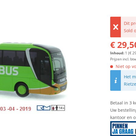
Dit p
Sold 
€ 29,5
Inhoud:
1 (€ 2
Prijzen incl. bt
Niet op vo
Het m
Rietz
Betaal in 3 k
Uw bestellin
kantoor en 