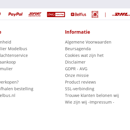
|
e
Informatie
enheid
Algemene Voorwaarden
lier Modelbus
Beursagenda
lachtenservice
Cookies wat zijn het
 aankoop
Disclaimer
mulier
GDPR - AVG
Onze missie
verkopen?
Product reviews
fhalen bestelling
SSL-verbinding
lbus.nl
Trouwe klanten belonen wij
Wie zijn wij -Impressum -