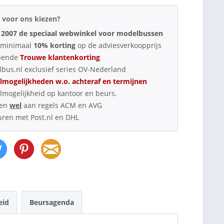
voor ons kiezen?
 2007 de speciaal webwinkel voor modelbussen
d minimaal
10% korting
op de adviesverkoopprijs
pende
Trouwe klantenkorting
bus.nl exclusief series OV-Nederland
lmogelijkheden w.o. achteraf en termijnen
lmogelijkheid op kantoor en beurs.
oen
wel
aan regels ACM en AVG
uren met Post.nl en DHL
eid
Beursagenda