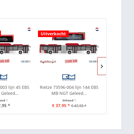
UItverkocht
UItverkocht
003 lijn 45 EBS
Rietze 73596-004 lijn 144 EBS
Rietze 73596
Geleed...
MB-NGT Geleed...
MB-NGT
houd
1
Inhoud
1
I
7,95 *
€ 37,95 *
€ 
€ 47,95 *