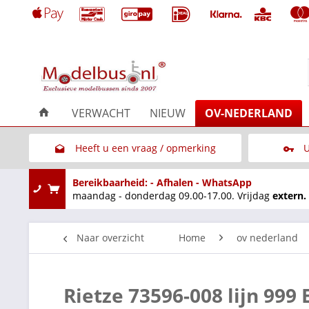
VERWACHT
NIEUW
OV-NEDERLAND
Heeft u een vraag / opmerking
U
Link naar het contactformulier
Bereikbaarheid: - Afhalen - WhatsApp
maandag - donderdag 09.00-17.00. Vrijdag
extern.
Naar overzicht
Home
ov nederland
Rietze 73596-008 lijn 99