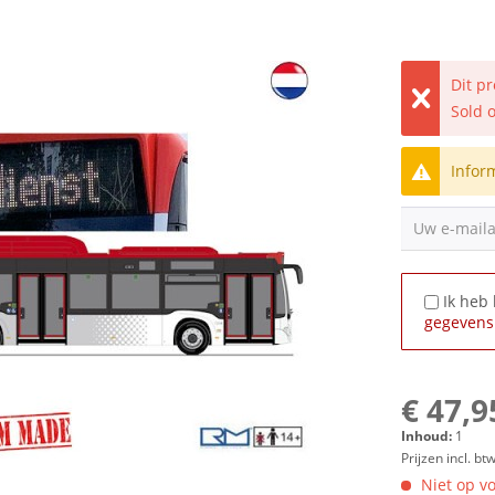
Dit p
Sold 
Infor
Uw e-mail
Ik heb
gegevens
€ 47,9
Inhoud:
1
Prijzen incl. bt
Niet op vo