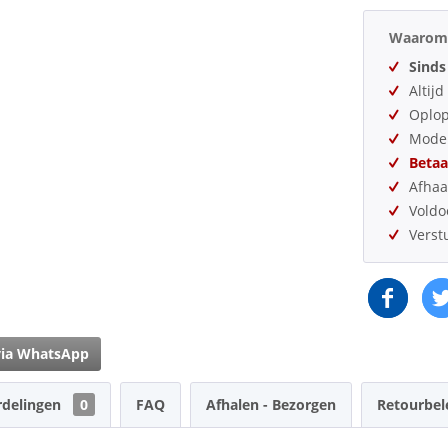
Waarom 
Sinds
Altij
Oplo
Model
Betaa
Afhaa
Vold
Verst
via WhatsApp
rdelingen
0
FAQ
Afhalen - Bezorgen
Retourbel