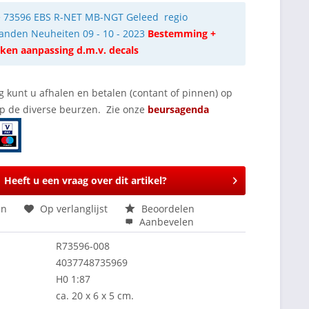
e 73596 EBS R-NET MB-NGT Geleed regio
anden Neuheiten 09 - 10 - 2023
Bestemming +
ken aanpassing d.m.v. decals
g kunt u afhalen en betalen (contant of pinnen) op
op de diverse beurzen. Zie onze
beursagenda
Heeft u een vraag over dit artikel?
en
Op verlanglijst
Beoordelen
Aanbevelen
R73596-008
4037748735969
H0 1:87
ca. 20 x 6 x 5 cm.