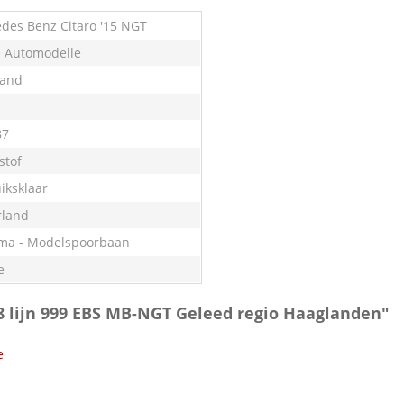
des Benz Citaro '15 NGT
e Automodelle
land
87
stof
iksklaar
land
ma - Modelspoorbaan
e
08 lijn 999 EBS MB-NGT Geleed regio Haaglanden"
e