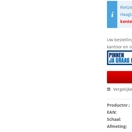
Rietz
Haagl
kente
Uw bestellin
kantoor en 
Vergelijk
Productnr.:
EAN:
Schaal:
Afmeting: