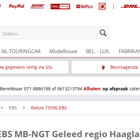
|
Zoeken...
NL-TOURINGCAR
Modelbouw
BEL. - LUX.
FABRIKA
w gegevens veilig via SSL
Beursagenda
Wat is SSL
Wij staan op diverse 
Bereikbaar 071-8886188 of 0613213794
Afhalen:
op afspraak
zater
EBS
Rietze 73596-EBS
9 EBS MB-NGT Geleed regio Haagl