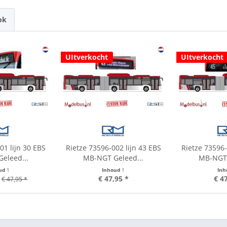
ok
UItverkocht
UItverkocht
01 lijn 30 EBS
Rietze 73596-002 lijn 43 EBS
Rietze 73596-
eleed...
MB-NGT Geleed...
MB-NGT 
ud
1
Inhoud
1
In
€ 47,95 *
€ 4
€ 47,95 *