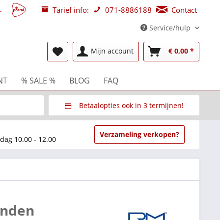
Tarief info:
071-8886188
Contact
Service/hulp
Mijn account
€ 0,00 *
NT
% SALE %
BLOG
FAQ
Betaalopties ook in 3 termijnen!
beurzen
Via Multisafepay (veilig via SSL)
Verzameling verkopen?
dag 10.00 - 12.00
anden