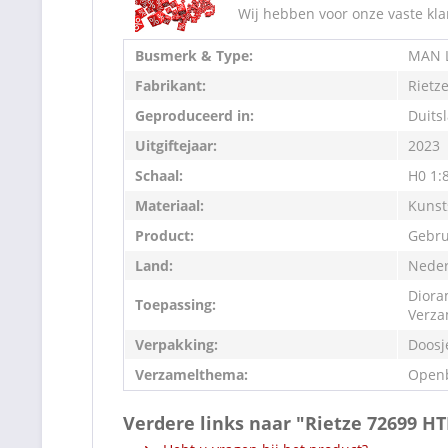
Wij hebben voor onze vaste kla
Busmerk & Type:
MAN L
Fabrikant:
Rietz
Geproduceerd in:
Duits
Uitgiftejaar:
2023
Schaal:
H0 1:
Materiaal:
Kunst
Product:
Gebru
Land:
Neder
Diora
Toepassing:
Verza
Verpakking:
Doosj
Verzamelthema:
Openb
Verdere links naar "Rietze 72699 H