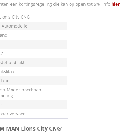
nten een kortingsregeling die kan oplopen tot 5% info
hier
ion's City CNG
e Automodelle
land
87
stof bedrukt
iksklaar
land
ma-Modelspoorbaan-
meling
e
aar vervoer
TM MAN Lions City CNG"