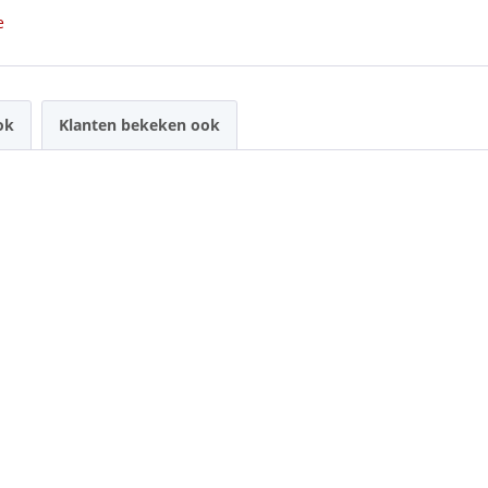
e
ok
Klanten bekeken ook