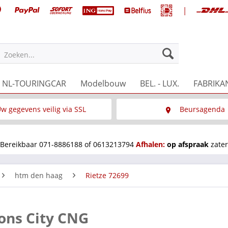
|
Zoeken...
NL-TOURINGCAR
Modelbouw
BEL. - LUX.
FABRIKA
w gegevens veilig via SSL
Beursagenda
Wat is SSL
Wij staan op diverse 
Bereikbaar 071-8886188 of 0613213794
Afhalen:
op afspraak
zater
htm den haag
Rietze 72699
ons City CNG