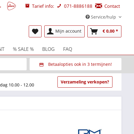
Tarief info:
071-8886188
Contact
Service/hulp
Mijn account
€ 0,00 *
NT
% SALE %
BLOG
FAQ
Betaalopties ook in 3 termijnen!
beurzen
Via Multisafepay (veilig via SSL)
Verzameling verkopen?
dag 10.00 - 12.00