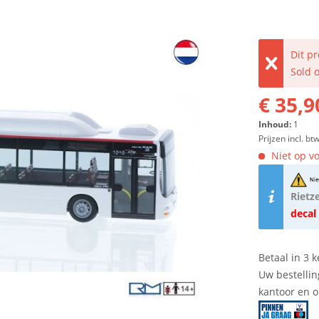
Dit p
Sold 
€ 35,9
Inhoud:
1
Prijzen incl. bt
Niet op vo
Rietz
decal
Betaal in 3 k
Uw bestellin
kantoor en 