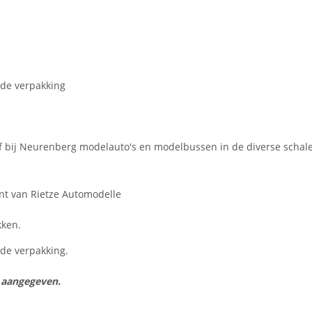
 de verpakking
orf bij Neurenberg modelauto's en modelbussen in de diverse schal
ent van Rietze Automodelle
kken.
n de verpakking.
s aangegeven.