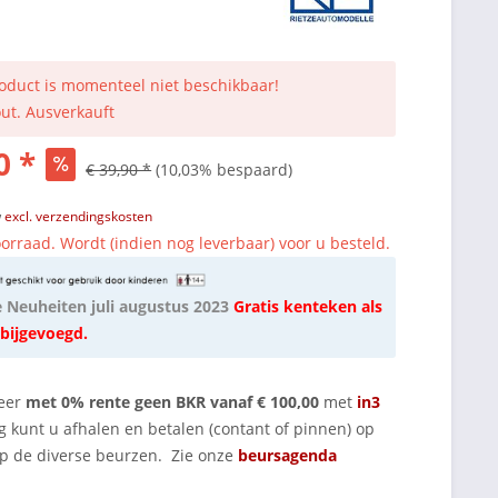
roduct is momenteel niet beschikbaar!
out. Ausverkauft
0 *
€ 39,90 *
(10,03% bespaard)
w
excl. verzendingskosten
orraad. Wordt (indien nog leverbaar) voor u besteld.
e Neuheiten juli augustus 2023
Gratis kenteken als
 bijgevoegd.
eer
met 0% rente geen BKR vanaf € 100,00
met
in3
g kunt u afhalen en betalen (contant of pinnen) op
op de diverse beurzen. Zie onze
beursagenda