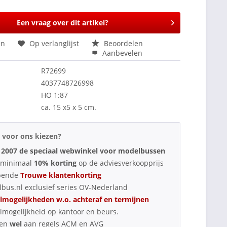
Een vraag over dit artikel?
en
Op verlanglijst
Beoordelen
Aanbevelen
R72699
4037748726998
HO 1:87
ca. 15 x5 x 5 cm.
voor ons kiezen?
 2007 de speciaal webwinkel voor modelbussen
d minimaal
10% korting
op de adviesverkoopprijs
pende
Trouwe klantenkorting
bus.nl exclusief series OV-Nederland
lmogelijkheden w.o. achteraf en termijnen
lmogelijkheid op kantoor en beurs.
oen
wel
aan regels ACM en AVG