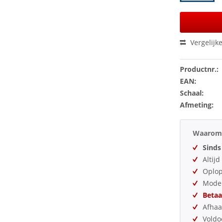
Vergelijk
Productnr.:
EAN:
Schaal:
Afmeting:
Waarom 
Sinds
Altij
Oplo
Model
Betaa
Afhaa
Vold