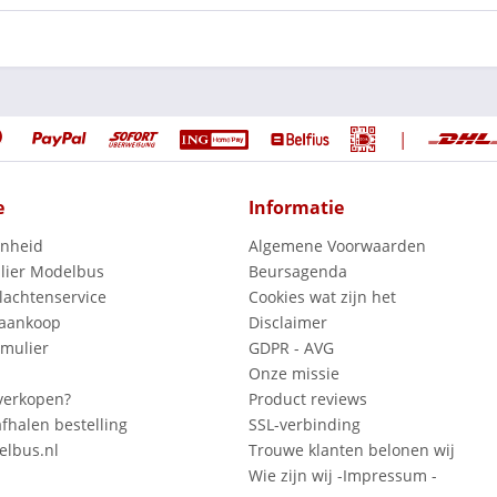
|
e
Informatie
enheid
Algemene Voorwaarden
lier Modelbus
Beursagenda
lachtenservice
Cookies wat zijn het
 aankoop
Disclaimer
mulier
GDPR - AVG
Onze missie
verkopen?
Product reviews
fhalen bestelling
SSL-verbinding
lbus.nl
Trouwe klanten belonen wij
Wie zijn wij -Impressum -