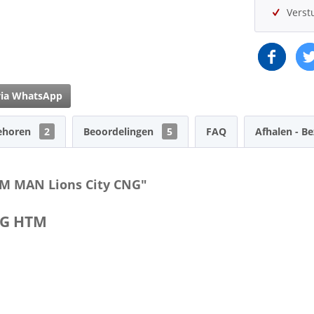
Verst
via WhatsApp
ehoren
2
Beoordelingen
5
FAQ
Afhalen - B
TM MAN Lions City CNG"
CNG HTM