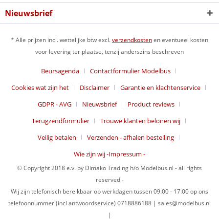
Nieuwsbrief
* Alle prijzen incl. wettelijke btw excl.
verzendkosten
en eventueel kosten
voor levering ter plaatse, tenzij anderszins beschreven
Beursagenda
Contactformulier Modelbus
Cookies wat zijn het
Disclaimer
Garantie en klachtenservice
GDPR - AVG
Nieuwsbrief
Product reviews
Terugzendformulier
Trouwe klanten belonen wij
Veilig betalen
Verzenden - afhalen bestelling
Wie zijn wij -Impressum -
© Copyright 2018 e.v. by Dimako Trading h/o Modelbus.nl - all rights
reserved -
Wij zijn telefonisch bereikbaar op werkdagen tussen 09:00 - 17:00 op ons
telefoonnummer (incl antwoordservice) 0718886188 | sales@modelbus.nl
|