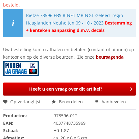
besteld.
Rietze 73596 EBS R-NET MB-NGT Geleed regio
Haaglanden Neuheiten 09 - 10 - 2023
Bestemming
+ kenteken aanpassing d.m.v. decals
Uw bestelling kunt u afhalen en betalen (contant of pinnen) op
kantoor en op de diverse beurzen. Zie onze
beursagenda
Heeft u een vraag over dit artikel?
Op verlanglijst
Beoordelen
Aanbevelen
Productnr.:
R73596-012
EAN:
4037748735969
Schaal:
H0 1:87
Afmeting:
ca. 20 x 6 x 5 cm.