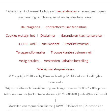
* Alle prijzen incl. wettelijke btw excl.
verzendkosten
en eventueel kosten
voor levering ter plaatse, tenzij anderszins beschreven
Beursagenda
Contactformulier Modelbus
Cookies wat zijn het
Disclaimer
Garantie en klachtenservice
GDPR - AVG
Nieuwsbrief
Product reviews
Terugzendformulier
Trouwe klanten belonen wij
Veilig betalen
Verzenden - afhalen bestelling
Wie zijn wij -Impressum -
© Copyright 2018 e.v. by Dimako Trading h/o Modelbus.nl - all rights
reserved -
Wij zijn telefonisch bereikbaar op werkdagen tussen 09:00 - 17:00 op ons
telefoonnummer (incl antwoordservice) 0718886188 | sales@modelbus.nl
|
Modellen van topmerken: Rietze | AWM | HollandOto | Austrian Car