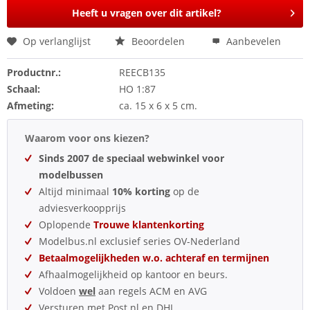
Heeft u vragen over dit artikel?
Op verlanglijst
Beoordelen
Aanbevelen
Productnr.:
REECB135
Schaal:
HO 1:87
Afmeting:
ca. 15 x 6 x 5 cm.
Waarom voor ons kiezen?
Sinds 2007 de speciaal webwinkel voor
modelbussen
Altijd minimaal
10% korting
op de
adviesverkoopprijs
Oplopende
Trouwe klantenkorting
Modelbus.nl exclusief series OV-Nederland
Betaalmogelijkheden w.o. achteraf en termijnen
Afhaalmogelijkheid op kantoor en beurs.
Voldoen
wel
aan regels ACM en AVG
Versturen met Post.nl en DHL