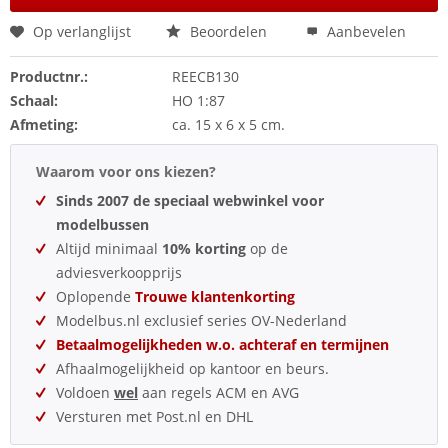
Op verlanglijst
Beoordelen
Aanbevelen
Productnr.:
REECB130
Schaal:
HO 1:87
Afmeting:
ca. 15 x 6 x 5 cm.
Waarom voor ons kiezen?
Sinds 2007 de speciaal webwinkel voor
modelbussen
Altijd minimaal
10% korting
op de
adviesverkoopprijs
Oplopende
Trouwe klantenkorting
Modelbus.nl exclusief series OV-Nederland
Betaalmogelijkheden w.o. achteraf en termijnen
Afhaalmogelijkheid op kantoor en beurs.
Voldoen
wel
aan regels ACM en AVG
Versturen met Post.nl en DHL