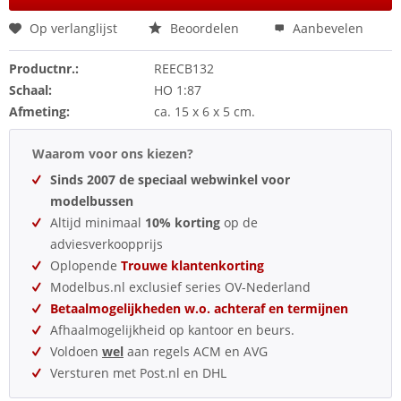
Op verlanglijst
Beoordelen
Aanbevelen
Productnr.:
REECB132
Schaal:
HO 1:87
Afmeting:
ca. 15 x 6 x 5 cm.
Waarom voor ons kiezen?
Sinds 2007 de speciaal webwinkel voor
modelbussen
Altijd minimaal
10% korting
op de
adviesverkoopprijs
Oplopende
Trouwe klantenkorting
Modelbus.nl exclusief series OV-Nederland
Betaalmogelijkheden w.o. achteraf en termijnen
Afhaalmogelijkheid op kantoor en beurs.
Voldoen
wel
aan regels ACM en AVG
Versturen met Post.nl en DHL