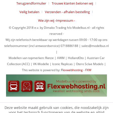
Terugzendformulier
Trouwe klanten belonen wij
Veilig betalen
Verzenden - afhalen bestelling
Wie zijn wij -Impressum -
© Copyright 2018 e.v. by Dimako Trading h/o Modelbus.nl - all rights
reserved -
Wij zijn telefonisch bereikbaar op werkdagen tussen 09:00 - 17:00 op ons
telefoonnummer (incl antwoordservice) 0718886188 | sales@modelbus.nl
|
Modellen van topmerken: Rietze | AWM | HollandOto | Austrian Car
Collection (ACC) | VK-Modelle | Iconic Replicas | Otero Sclae Models |
This website is powered by:
Flexwebhosting - FXW
Deze website maakt gebruik van cookies, die noodzakelijk zijn
voor het technisch functioneren van de website en altijd