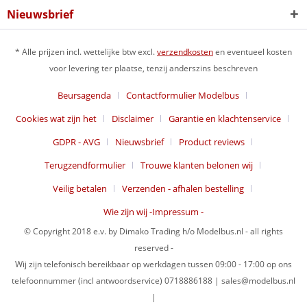
Nieuwsbrief
* Alle prijzen incl. wettelijke btw excl.
verzendkosten
en eventueel kosten
voor levering ter plaatse, tenzij anderszins beschreven
Beursagenda
Contactformulier Modelbus
Cookies wat zijn het
Disclaimer
Garantie en klachtenservice
GDPR - AVG
Nieuwsbrief
Product reviews
Terugzendformulier
Trouwe klanten belonen wij
Veilig betalen
Verzenden - afhalen bestelling
Wie zijn wij -Impressum -
© Copyright 2018 e.v. by Dimako Trading h/o Modelbus.nl - all rights
reserved -
Wij zijn telefonisch bereikbaar op werkdagen tussen 09:00 - 17:00 op ons
telefoonnummer (incl antwoordservice) 0718886188 | sales@modelbus.nl
|