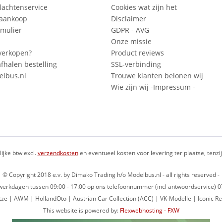
lachtenservice
Cookies wat zijn het
 aankoop
Disclaimer
mulier
GDPR - AVG
Onze missie
verkopen?
Product reviews
fhalen bestelling
SSL-verbinding
lbus.nl
Trouwe klanten belonen wij
Wie zijn wij -Impressum -
lijke btw excl.
verzendkosten
en eventueel kosten voor levering ter plaatse, tenz
© Copyright 2018 e.v. by Dimako Trading h/o Modelbus.nl - all rights reserved -
op werkdagen tussen 09:00 - 17:00 op ons telefoonnummer (incl antwoordservice)
ze | AWM | HollandOto | Austrian Car Collection (ACC) | VK-Modelle | Iconic Re
This website is powered by:
Flexwebhosting - FXW