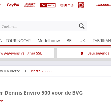
|
Zoeken...
NL-TOURINGCAR
Modelbouw
BEL. - LUX.
FABRIKAN
w gegevens veilig via SSL
Beursagenda
Wat is SSL
Wij staan op diverse 
w o.a Rietze
rietze 78005
r Dennis Enviro 500 voor de BVG
en