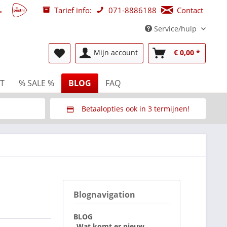
Tarief info:
071-8886188
Contact
Service/hulp
Mijn account
€ 0,00 *
T
% SALE %
BLOG
FAQ
Betaalopties ook in 3 termijnen!
beurzen
Via Multisafepay (veilig via SSL)
Blognavigation
BLOG
Wat komt er nieuw