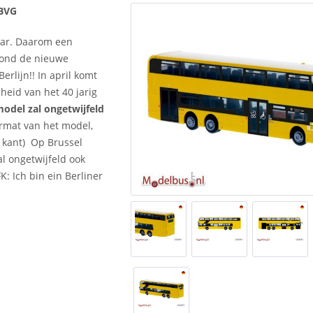
 BVG
jaar. Daarom een
tond de nieuwe
erlijn!! In april komt
heid van het 40 jarig
model zal ongetwijfeld
ermat van het model,
 kant) Op Brussel
al ongetwijfeld ook
FK: Ich bin ein Berliner