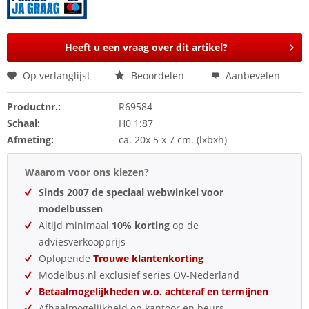
Heeft u een vraag over dit artikel?
Op verlanglijst
Beoordelen
Aanbevelen
Productnr.:
R69584
Schaal:
H0 1:87
Afmeting:
ca. 20x 5 x 7 cm. (lxbxh)
Waarom voor ons kiezen?
Sinds 2007 de speciaal webwinkel voor
modelbussen
Altijd minimaal
10% korting
op de
adviesverkoopprijs
Oplopende
Trouwe klantenkorting
Modelbus.nl exclusief series OV-Nederland
Betaalmogelijkheden w.o. achteraf en termijnen
Afhaalmogelijkheid op kantoor en beurs.