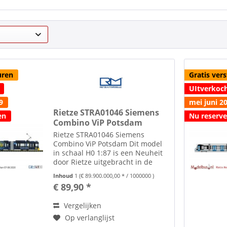
uren
Gratis ver
UItverkoc
9
mei juni 2
Rietze STRA01046 Siemens
en
Nu reserv
Combino ViP Potsdam
Rietze STRA01046 Siemens
Combino ViP Potsdam Dit model
in schaal H0 1:87 is een Neuheit
door Rietze uitgebracht in de
Neuheiten uitlevering juli
Inhoud
1
(€ 89.900.000,00 * / 1000000 )
augustus 2020 Deze modelbus is
€ 89,90 *
geen kinderspeelgoed en niet
geschikt voor kinderen onder
Vergelijken
de...
Op verlanglijst