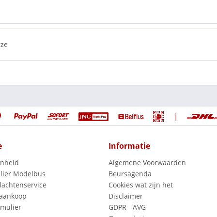
tze
|
e
Informatie
enheid
Algemene Voorwaarden
lier Modelbus
Beursagenda
lachtenservice
Cookies wat zijn het
 aankoop
Disclaimer
mulier
GDPR - AVG