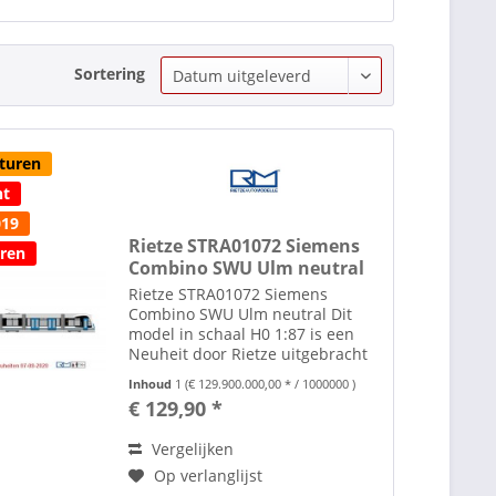
Sortering
sturen
ht
019
Rietze STRA01072 Siemens
eren
Combino SWU Ulm neutral
Rietze STRA01072 Siemens
Combino SWU Ulm neutral Dit
model in schaal H0 1:87 is een
Neuheit door Rietze uitgebracht
in de Neuheiten uitlevering juli -
Inhoud
1
(€ 129.900.000,00 * / 1000000 )
augustus 2020 Deze modelbus is
€ 129,90 *
geen kinderspeelgoed en niet
geschikt voor kinderen...
Vergelijken
Op verlanglijst