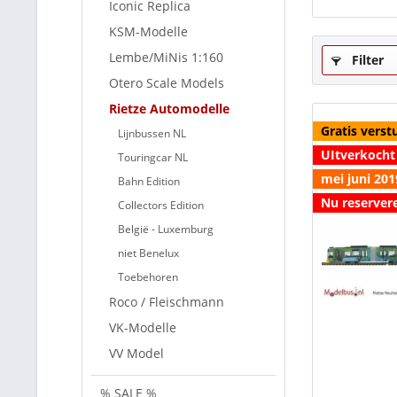
Iconic Replica
KSM-Modelle
Lembe/MiNis 1:160
Filter
Otero Scale Models
Rietze Automodelle
Gratis verst
Lijnbussen NL
UItverkocht
Touringcar NL
mei juni 201
Bahn Edition
Nu reserver
Collectors Edition
België - Luxemburg
niet Benelux
Toebehoren
Roco / Fleischmann
VK-Modelle
VV Model
% SALE %