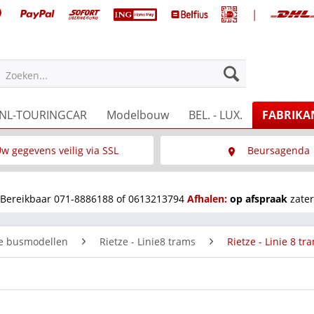
|
Zoeken...
NL-TOURINGCAR
Modelbouw
BEL. - LUX.
FABRIKA
w gegevens veilig via SSL
Beursagenda
Wat is SSL
Wij staan op diverse 
Bereikbaar 071-8886188 of 0613213794
Afhalen:
op afspraak
zater
ze busmodellen
Rietze - Linie8 trams
Rietze - Linie 8 t