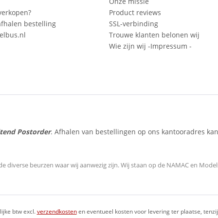
Onze missie
verkopen?
Product reviews
fhalen bestelling
SSL-verbinding
lbus.nl
Trouwe klanten belonen wij
Wie zijn wij -Impressum -
itend Postorder
. Afhalen van bestellingen op ons kantooradres kan
de diverse beurzen waar wij aanwezig zijn.
Wij staan op de NAMAC en Modelsp
lijke btw excl.
verzendkosten
en eventueel kosten voor levering ter plaatse, tenz