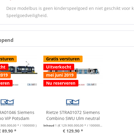
Deze modelbus is geen kinderspeelgoed en niet geschikt voor 
Speelgoedveiligheid.
opend
rsturen
Gratis versturen
cht
UItverkocht
2019
mei juni 2019
veren
Nu reserveren
TRA01046 Siemens
Rietze STRA01072 Siemens
o ViP Potsdam
Combino SWU Ulm neutral
.900.000,00 * / 1000000 )
Inhoud
1
(€ 129.900.000,00 * / 1000000 )
€ 89,90 *
€ 129,90 *