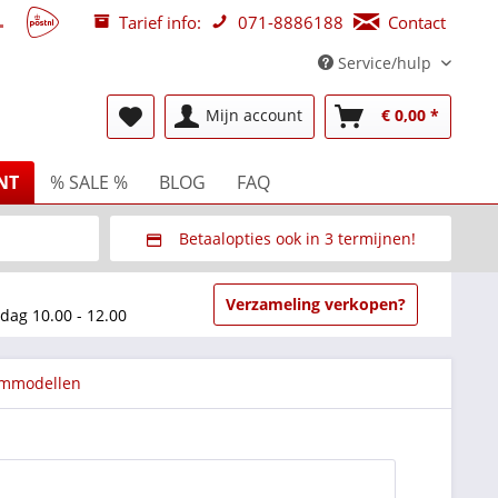
Tarief info:
071-8886188
Contact
Service/hulp
Mijn account
€ 0,00 *
NT
% SALE %
BLOG
FAQ
Betaalopties ook in 3 termijnen!
beurzen
Via Multisafepay (veilig via SSL)
Verzameling verkopen?
dag 10.00 - 12.00
rammodellen