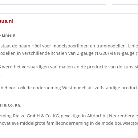
us.nl
- Linie 8
 staat de naam Hödl voor modelspoorlijnen en trammodellen. Lini
dellen in verschillende schalen van Z-gauge (1/220) via N-gauge (1/
 werd het vervaardigen van mallen en de productie van de kunstst
.
 behoort ook de onderneming Westmodell als zelfstandige productl
H & Co. KG,
ming Rietze GmbH & Co. KG, gevestigd in Altdorf bij Neurenberg en
nnovatieve middelgrote familieonderneming in de modelbouwsector