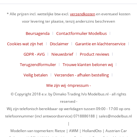
* Alle prijzen incl. wettelijke btw excl.
verzendkosten
en eventueel kosten
voor levering ter plaatse, tenzij anderszins beschreven
Beursagenda
Contactformulier Modelbus
Cookies wat zijn het
Disclaimer
Garantie en klachtenservice
GDPR - AVG
Nieuwsbrief
Product reviews
Terugzendformulier
Trouwe klanten belonen wij
Veilig betalen
Verzenden - afhalen bestelling
Wie zijn wij -Impressum -
© Copyright 2018 e.v. by Dimako Trading h/o Modelbus.nl - all rights
reserved -
Wij zijn telefonisch bereikbaar op werkdagen tussen 09:00 - 17:00 op ons
telefoonnummer (incl antwoordservice) 0718886188 | sales@modelbus.nl
|
Modellen van topmerken: Rietze | AWM | HollandOto | Austrian Car