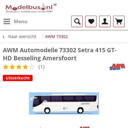
Menu
Naar overzicht
AWM 73302
AWM Automodelle 73302 Setra 415 GT-
HD Besseling Amersfoort
(
1
)
UItverkocht