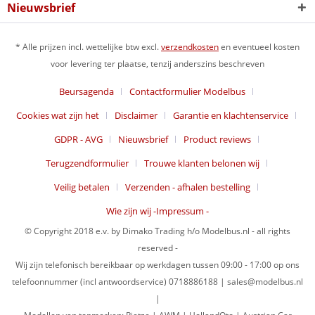
Nieuwsbrief
* Alle prijzen incl. wettelijke btw excl.
verzendkosten
en eventueel kosten
voor levering ter plaatse, tenzij anderszins beschreven
Beursagenda
Contactformulier Modelbus
Cookies wat zijn het
Disclaimer
Garantie en klachtenservice
GDPR - AVG
Nieuwsbrief
Product reviews
Terugzendformulier
Trouwe klanten belonen wij
Veilig betalen
Verzenden - afhalen bestelling
Wie zijn wij -Impressum -
© Copyright 2018 e.v. by Dimako Trading h/o Modelbus.nl - all rights
reserved -
Wij zijn telefonisch bereikbaar op werkdagen tussen 09:00 - 17:00 op ons
telefoonnummer (incl antwoordservice) 0718886188 | sales@modelbus.nl
|