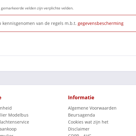
gemarkeerde velden zijn verplichte velden.
b kennisgenomen van de regels m.b.t.
gegevensbescherming
e
Informatie
enheid
Algemene Voorwaarden
lier Modelbus
Beursagenda
lachtenservice
Cookies wat zijn het
 aankoop
Disclaimer
mulier
GDPR - AVG