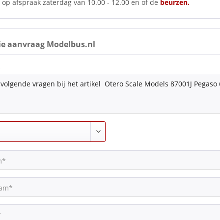
 op afspraak zaterdag van 10.00 - 12.00 en of de
beurzen.
ie aanvraag Modelbus.nl
*
m*
aam*
*