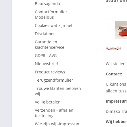
Stuur ons
Beursagenda
Contactformulier
Modelbus
Cookies wat zijn het
Disclaimer
Garantie en
klachtenservice
GDPR - AVG
Nieuwsbrief
Wij stellen
Product reviews
Contact:
Terugzendformulier
U kunt ons
Trouwe klanten belonen
alleen tuss
wij
Impressum
Veilig betalen
Verzenden - afhalen
Dimako Tra
bestelling
Wij hebben
Wie zijn wij -Impressum