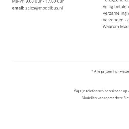
Ma-Vr, 9.00 uur - 17.00 uur
Veilig betalen
email:
sales@modelbus.nl
Verzameling 
Verzenden - a
Waarom Mode
* Alle prijzen incl. wette
Wij zijn telefonisch bereikbaar 
Modellen van topmerken: Riet