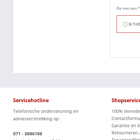
De met een * 
Ik he
Servicehotline
Shopservic
Telefonische ondersteuning en
100% tevred
Contactformu
adviesverstrekking op:
Garantie en k
Retourneren
071 - 8886188
Terugzendfor