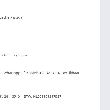
 Leche Pasqual
ijk te informeren.
 via Whatsapp of mobiel: 06-13213794. Bereikbaar
K: 28113513 | BTW: NL001169297B27