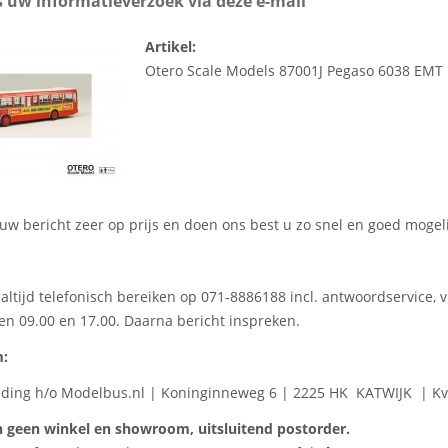
 uw informatieverzoek via deze e-mail
Artikel:
Otero Scale Models 87001J Pegaso 6038 EMT
 uw bericht zeer op prijs en doen ons best u zo snel en goed mogel
 altijd telefonisch bereiken op 071-8886188 incl. antwoordservice,
en 09.00 en 17.00. Daarna bericht inspreken.
:
ding h/o Modelbus.nl
|
Koninginneweg 6
|
2225 HK KATWIJK
|
Kv
 geen winkel en showroom, uitsluitend postorder.