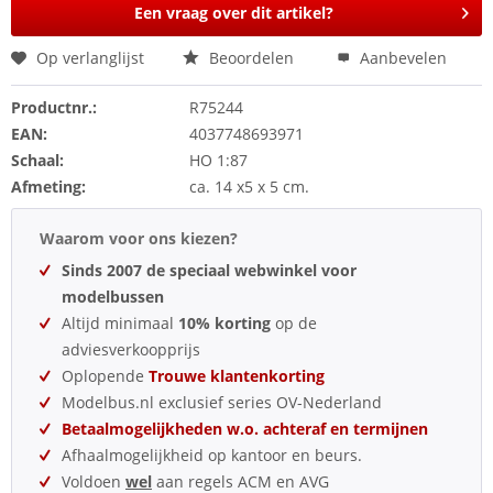
Een vraag over dit artikel?
Op verlanglijst
Beoordelen
Aanbevelen
Productnr.:
R75244
EAN:
4037748693971
Schaal:
HO 1:87
Afmeting:
ca. 14 x5 x 5 cm.
Waarom voor ons kiezen?
Sinds 2007 de speciaal webwinkel voor
modelbussen
Altijd minimaal
10% korting
op de
adviesverkoopprijs
Oplopende
Trouwe klantenkorting
Modelbus.nl exclusief series OV-Nederland
Betaalmogelijkheden w.o. achteraf en termijnen
Afhaalmogelijkheid op kantoor en beurs.
Voldoen
wel
aan regels ACM en AVG