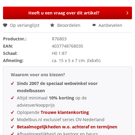
Heeft u een vraag over dit artikel?
Op verlanglijst
Beoordelen
Aanbevelen
Productnr.:
R76803
EAN:
4037748768035
Schaal:
H0 1:87
Afmeting:
ca. 15 x 5 x 7 cm. (lxbxh)
Waarom voor ons kiezen?
Sinds 2007 de speciaal webwinkel voor
modelbussen
Altijd minimaal
10% korting
op de
adviesverkoopprijs
Oplopende
Trouwe klantenkorting
Modelbus.nl exclusief series OV-Nederland
Betaalmogelijkheden w.o. achteraf en termijnen
Afhaalmogelijkheid op kantoor en beurs.