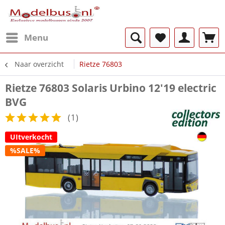
Menu
Naar overzicht
Rietze 76803
Rietze 76803 Solaris Urbino 12'19 electric
BVG
(
1
)
UItverkocht
%SALE%