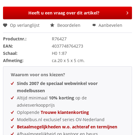
Heeft u een vraag over dit artikel?
Op verlanglijst
Beoordelen
Aanbevelen
Productnr.:
R76427
EAN:
4037748764273
Schaal:
H0 1:87
Afmeting:
ca.20 x 5 x 5 cm.
Waarom voor ons kiezen?
Sinds 2007 de speciaal webwinkel voor
modelbussen
Altijd minimaal
10% korting
op de
adviesverkoopprijs
Oplopende
Trouwe klantenkorting
Modelbus.nl exclusief series OV-Nederland
Betaalmogelijkheden w.o. achteraf en termijnen
Afhaalmogelijkheid op kantoor en beurs.