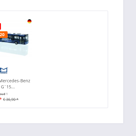
020
 Mercedes-Benz
 G´15...
houd
1
*
€ 36,90 *