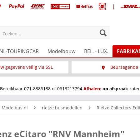
|
Zoeken...
NL-TOURINGCAR
Modelbouw
BEL. - LUX.
FABRIKA
w gegevens veilig via SSL
Beursagenda
Wat is SSL
Wij staan op diverse 
Bereikbaar 071-8886188 of 0613213794
Afhalen:
op afspraak
zater
n Modelbus.nl
rietze busmodellen
Rietze Collectors Edi
enz eCitaro "RNV Mannheim"