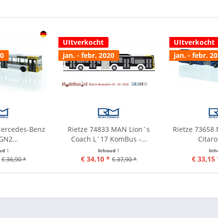
UItverkocht
UItverkocht
20
jan. - febr. 2020
jan. - febr. 2
Mercedes-Benz
Rietze 74833 MAN Lion´s
Rietze 73658
GN2...
Coach L´17 KomBus -...
Citaro
ud
1
Inhoud
1
In
€ 34,10 *
€ 33,15 
€ 36,90 *
€ 37,90 *