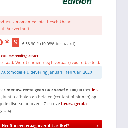
roduct is momenteel niet beschikbaar!
out. Ausverkauft
0 *
€ 33,90 *
(10,03% bespaard)
w
excl. verzendingskosten
orraad. Wordt (indien nog leverbaar) voor u besteld.
e Automodelle uitlevering januari - februari 2020
eer
met 0% rente geen BKR vanaf € 100,00
met
in3
g kunt u afhalen en betalen (contant of pinnen) op
op de diverse beurzen. Zie onze
beursagenda
Heeft u een vraag over dit artikel?