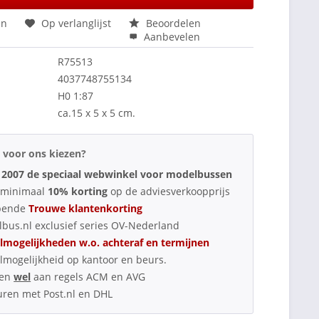
en
Op verlanglijst
Beoordelen
Aanbevelen
R75513
4037748755134
H0 1:87
ca.15 x 5 x 5 cm.
voor ons kiezen?
 2007 de speciaal webwinkel voor modelbussen
d minimaal
10% korting
op de adviesverkoopprijs
pende
Trouwe klantenkorting
bus.nl exclusief series OV-Nederland
lmogelijkheden w.o. achteraf en termijnen
lmogelijkheid op kantoor en beurs.
oen
wel
aan regels ACM en AVG
uren met Post.nl en DHL