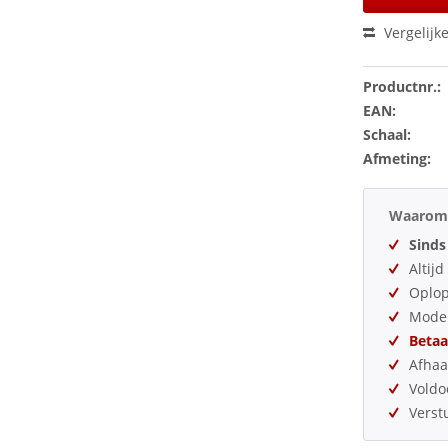
Vergelijk
Productnr.:
EAN:
Schaal:
Afmeting:
Waarom 
Sinds
Altij
Oplo
Model
Betaa
Afhaa
Vold
Verst