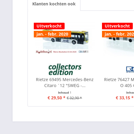
Klanten kochten ook
UItverkocht
UItverkocht
jan. - febr. 2020
jan. - febr. 20
Rietze 69495 Mercedes-Benz
Rietze 76427 
Citaro ´12 "SWEG -...
O 405 
Inhoud
1
Inho
€ 29,50 *
€ 33,15 *
€ 32,90 *