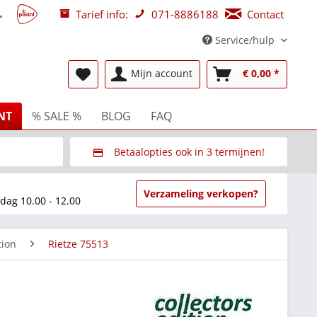
Tarief info:
071-8886188
Contact
Service/hulp
Mijn account
€ 0,00 *
NT
% SALE %
BLOG
FAQ
Betaalopties ook in 3 termijnen!
beurzen
Via Multisafepay (veilig via SSL)
Verzameling verkopen?
dag 10.00 - 12.00
tion
Rietze 75513