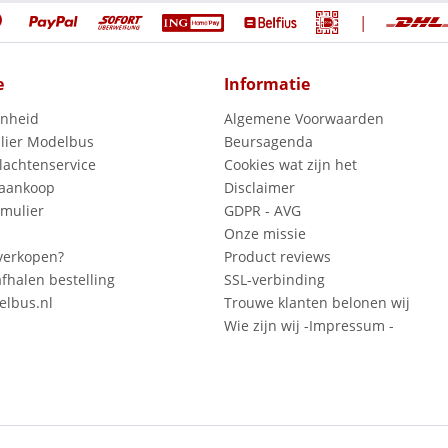
|
e
Informatie
enheid
Algemene Voorwaarden
lier Modelbus
Beursagenda
lachtenservice
Cookies wat zijn het
 aankoop
Disclaimer
mulier
GDPR - AVG
Onze missie
verkopen?
Product reviews
fhalen bestelling
SSL-verbinding
lbus.nl
Trouwe klanten belonen wij
Wie zijn wij -Impressum -