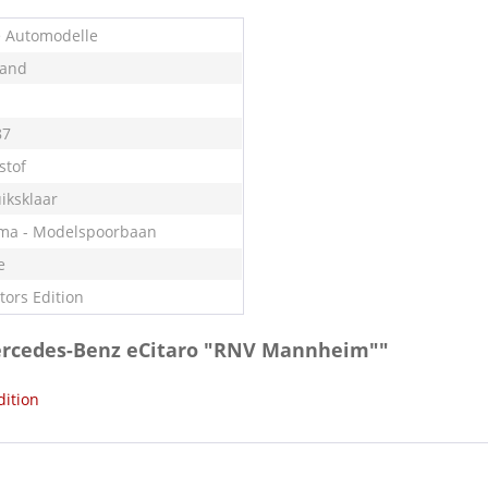
e Automodelle
land
87
stof
iksklaar
ma - Modelspoorbaan
e
tors Edition
Mercedes-Benz eCitaro "RNV Mannheim""
dition