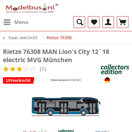
Menu
Naar overzicht
Rietze 76308
Rietze 76308 MAN Lion's City 12´18
electric MVG München
(
1
)
UItverkocht