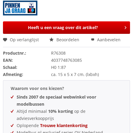
Heeft u een vraag over dit artikel?
Op verlanglijst
Beoordelen
Aanbevelen
Productnr.:
R76308
EAN:
4037748763085
Schaal:
H0 1:87
Afmeting:
ca. 15 x 5 x 7 cm. (lxbxh)
Waarom voor ons kiezen?
Sinds 2007 de speciaal webwinkel voor
modelbussen
Altijd minimaal
10% korting
op de
adviesverkoopprijs
Oplopende
Trouwe klantenkorting
Modelbus.nl exclusief series OV-Nederland