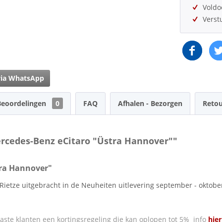
Vold
Verst
via WhatsApp
Beoordelingen
0
FAQ
Afhalen - Bezorgen
Retou
ercedes-Benz eCitaro "Üstra Hannover""
tra Hannover"
 Rietze uitgebracht in de Neuheiten uitlevering september - oktobe
ste klanten een kortingsregeling die kan oplopen tot 5% info
hier