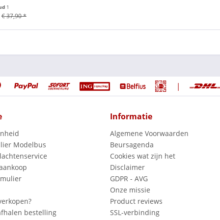
ud
1
€ 37,90 *
|
e
Informatie
enheid
Algemene Voorwaarden
lier Modelbus
Beursagenda
lachtenservice
Cookies wat zijn het
 aankoop
Disclaimer
mulier
GDPR - AVG
Onze missie
verkopen?
Product reviews
fhalen bestelling
SSL-verbinding