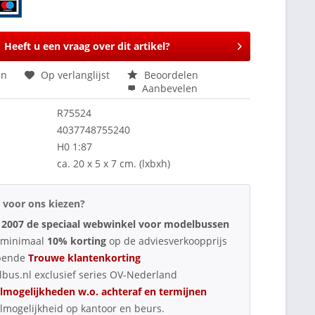
Heeft u een vraag over dit artikel?
en
Op verlanglijst
Beoordelen
Aanbevelen
R75524
4037748755240
H0 1:87
ca. 20 x 5 x 7 cm. (lxbxh)
voor ons kiezen?
 2007 de speciaal webwinkel voor modelbussen
d minimaal
10% korting
op de adviesverkoopprijs
pende
Trouwe klantenkorting
bus.nl exclusief series OV-Nederland
lmogelijkheden w.o. achteraf en termijnen
lmogelijkheid op kantoor en beurs.