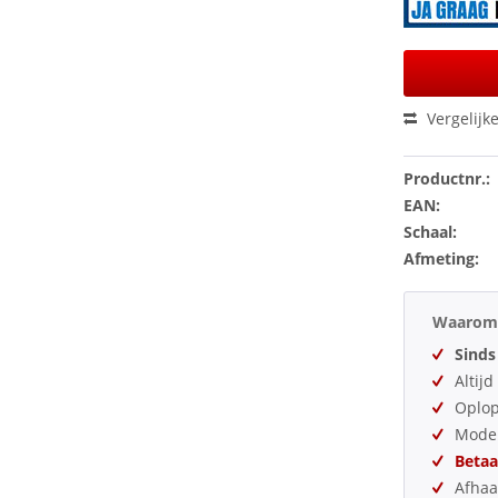
Vergelijk
Productnr.:
EAN:
Schaal:
Afmeting:
Waarom 
Sinds
Altij
Oplo
Model
Betaa
Afhaa