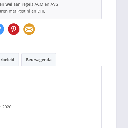
oen
wel
aan regels ACM en AVG
uren met Post.nl en DHL
rbeleid
Beursagenda
r 2020