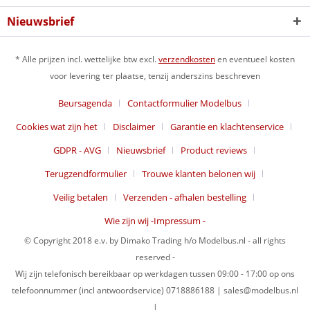
Nieuwsbrief
* Alle prijzen incl. wettelijke btw excl.
verzendkosten
en eventueel kosten
voor levering ter plaatse, tenzij anderszins beschreven
Beursagenda
Contactformulier Modelbus
Cookies wat zijn het
Disclaimer
Garantie en klachtenservice
GDPR - AVG
Nieuwsbrief
Product reviews
Terugzendformulier
Trouwe klanten belonen wij
Veilig betalen
Verzenden - afhalen bestelling
Wie zijn wij -Impressum -
© Copyright 2018 e.v. by Dimako Trading h/o Modelbus.nl - all rights
reserved -
Wij zijn telefonisch bereikbaar op werkdagen tussen 09:00 - 17:00 op ons
telefoonnummer (incl antwoordservice) 0718886188 | sales@modelbus.nl
|