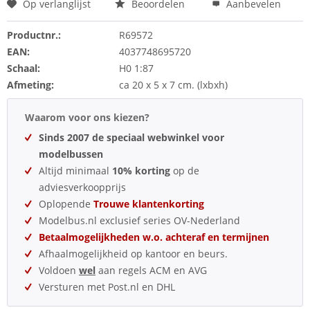
Op verlanglijst
Beoordelen
Aanbevelen
Productnr.:
R69572
EAN:
4037748695720
Schaal:
H0 1:87
Afmeting:
ca 20 x 5 x 7 cm. (lxbxh)
Waarom voor ons kiezen?
Sinds 2007 de speciaal webwinkel voor
modelbussen
Altijd minimaal
10% korting
op de
adviesverkoopprijs
Oplopende
Trouwe klantenkorting
Modelbus.nl exclusief series OV-Nederland
Betaalmogelijkheden w.o. achteraf en termijnen
Afhaalmogelijkheid op kantoor en beurs.
Voldoen
wel
aan regels ACM en AVG
Versturen met Post.nl en DHL