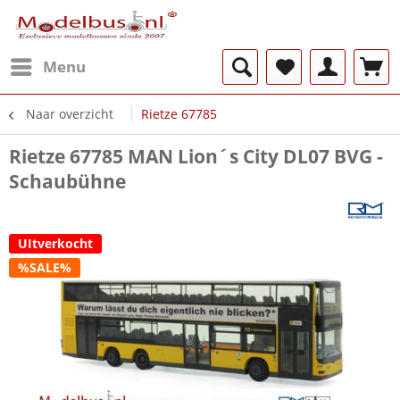
Menu
Naar overzicht
Rietze 67785
Rietze 67785 MAN Lion´s City DL07 BVG -
Schaubühne
UItverkocht
%SALE%