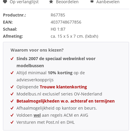
Op verlanglijst
Beoordelen
Aanbevelen
Productnr.:
R67785
EAN:
4037748677856
Schaal:
H0 1:87
Afmeting:
ca. 15 x 5 x 7 cm. (lxbxh)
Waarom voor ons kiezen?
Sinds 2007 de speciaal webwinkel voor
modelbussen
Altijd minimaal
10% korting
op de
adviesverkoopprijs
Oplopende
Trouwe klantenkorting
Modelbus.nl exclusief series OV-Nederland
Betaalmogelijkheden w.o. achteraf en termijnen
Afhaalmogelijkheid op kantoor en beurs.
Voldoen
wel
aan regels ACM en AVG
Versturen met Post.nl en DHL