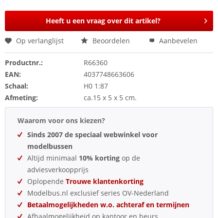
Heeft u een vraag over dit artikel?
Op verlanglijst
Beoordelen
Aanbevelen
Productnr.:
R66360
EAN:
4037748663606
Schaal:
H0 1:87
Afmeting:
ca.15 x 5 x 5 cm.
Waarom voor ons kiezen?
Sinds 2007 de speciaal webwinkel voor
modelbussen
Altijd minimaal
10% korting
op de
adviesverkoopprijs
Oplopende
Trouwe klantenkorting
Modelbus.nl exclusief series OV-Nederland
Betaalmogelijkheden w.o. achteraf en termijnen
Afhaalmogelijkheid op kantoor en beurs.