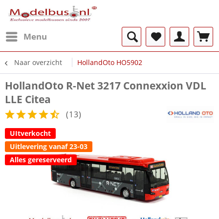
Menu
Naar overzicht
HollandOto HO5902
HollandOto R-Net 3217 Connexxion VDL
LLE Citea
(
13
)
UItverkocht
Uitlevering vanaf 23-03
Alles gereserveerd