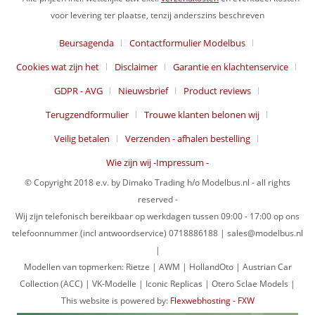
voor levering ter plaatse, tenzij anderszins beschreven
Beursagenda
Contactformulier Modelbus
Cookies wat zijn het
Disclaimer
Garantie en klachtenservice
GDPR - AVG
Nieuwsbrief
Product reviews
Terugzendformulier
Trouwe klanten belonen wij
Veilig betalen
Verzenden - afhalen bestelling
Wie zijn wij -Impressum -
© Copyright 2018 e.v. by Dimako Trading h/o Modelbus.nl - all rights
reserved -
Wij zijn telefonisch bereikbaar op werkdagen tussen 09:00 - 17:00 op ons
telefoonnummer (incl antwoordservice) 0718886188 | sales@modelbus.nl
|
Modellen van topmerken: Rietze | AWM | HollandOto | Austrian Car
Collection (ACC) | VK-Modelle | Iconic Replicas | Otero Sclae Models |
This website is powered by:
Flexwebhosting - FXW