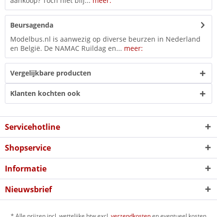
aankoop? Toch niet blij...
meer:
Beursagenda
Modelbus.nl is aanwezig op diverse beurzen in Nederland
en België. De NAMAC Ruildag en...
meer:
Vergelijkbare producten
Klanten kochten ook
Servicehotline
Shopservice
Informatie
Nieuwsbrief
* Alle prijzen incl. wettelijke btw excl.
verzendkosten
en eventueel kosten