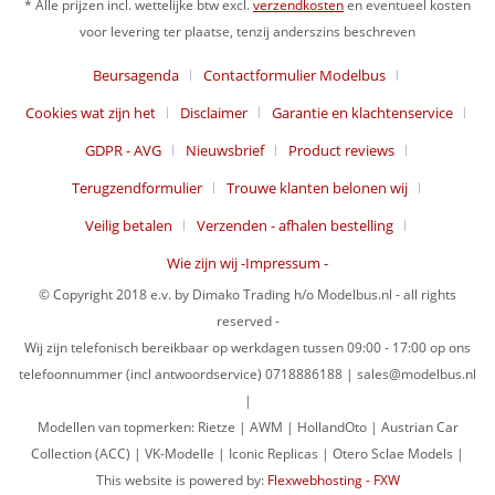
* Alle prijzen incl. wettelijke btw excl.
verzendkosten
en eventueel kosten
voor levering ter plaatse, tenzij anderszins beschreven
Beursagenda
Contactformulier Modelbus
Cookies wat zijn het
Disclaimer
Garantie en klachtenservice
GDPR - AVG
Nieuwsbrief
Product reviews
Terugzendformulier
Trouwe klanten belonen wij
Veilig betalen
Verzenden - afhalen bestelling
Wie zijn wij -Impressum -
© Copyright 2018 e.v. by Dimako Trading h/o Modelbus.nl - all rights
reserved -
Wij zijn telefonisch bereikbaar op werkdagen tussen 09:00 - 17:00 op ons
telefoonnummer (incl antwoordservice) 0718886188 | sales@modelbus.nl
|
Modellen van topmerken: Rietze | AWM | HollandOto | Austrian Car
Collection (ACC) | VK-Modelle | Iconic Replicas | Otero Sclae Models |
This website is powered by:
Flexwebhosting - FXW