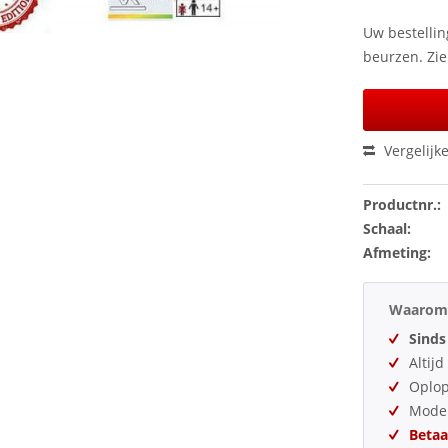
Uw bestellin
beurzen. Zi
Vergelijk
Productnr.:
Schaal:
Afmeting:
Waarom 
Sinds
Altij
Oplo
Model
Betaa