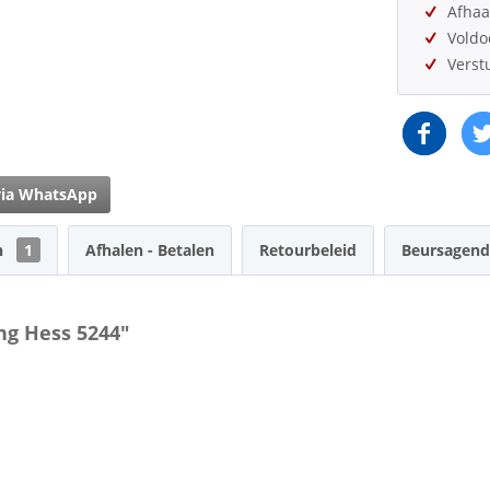
Afhaa
Vold
Verst
via WhatsApp
n
1
Afhalen - Betalen
Retourbeleid
Beursagend
ng Hess 5244"