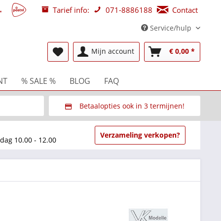
Tarief info:
071-8886188
Contact
Service/hulp
Mijn account
€ 0,00 *
NT
% SALE %
BLOG
FAQ
Betaalopties ook in 3 termijnen!
beurzen
Via Multisafepay (veilig via SSL)
Verzameling verkopen?
dag 10.00 - 12.00