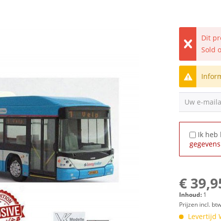
Dit p
Sold 
Infor
Uw e-mail
Ik heb
gegevens
€ 39,9
Inhoud:
1
Prijzen incl. bt
Levertijd