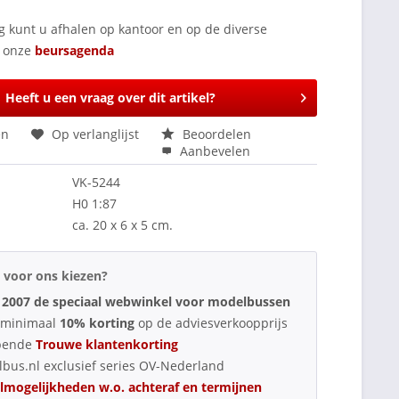
g kunt u afhalen op kantoor en op de diverse
e onze
beursagenda
Heeft u een vraag over dit artikel?
en
Op verlanglijst
Beoordelen
Aanbevelen
VK-5244
H0 1:87
ca. 20 x 6 x 5 cm.
voor ons kiezen?
 2007 de speciaal webwinkel voor modelbussen
d minimaal
10% korting
op de adviesverkoopprijs
pende
Trouwe klantenkorting
bus.nl exclusief series OV-Nederland
lmogelijkheden w.o. achteraf en termijnen