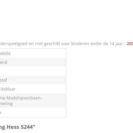
derspeelgoed en niet geschikt voor kinderen onder de 14 jaar.
20
delle
land
stof
iksklaar
ma-Modelspoorbaan-
meling
e
ng Hess 5244"