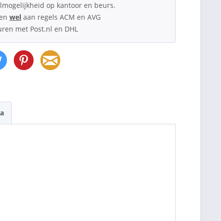
lmogelijkheid op kantoor en beurs.
oen
wel
aan regels ACM en AVG
uren met Post.nl en DHL
a