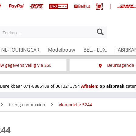
|
Zoeken...
NL-TOURINGCAR
Modelbouw
BEL. - LUX.
FABRIKA
w gegevens veilig via SSL
Beursagenda
Wat is SSL
Wij staan op diverse 
Bereikbaar 071-8886188 of 0613213794
Afhalen:
op afspraak
zater
breng connexxion
vk-modelle 5244
244