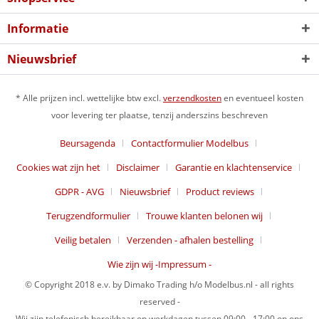
Informatie
Nieuwsbrief
* Alle prijzen incl. wettelijke btw excl.
verzendkosten
en eventueel kosten
voor levering ter plaatse, tenzij anderszins beschreven
Beursagenda
Contactformulier Modelbus
Cookies wat zijn het
Disclaimer
Garantie en klachtenservice
GDPR - AVG
Nieuwsbrief
Product reviews
Terugzendformulier
Trouwe klanten belonen wij
Veilig betalen
Verzenden - afhalen bestelling
Wie zijn wij -Impressum -
© Copyright 2018 e.v. by Dimako Trading h/o Modelbus.nl - all rights
reserved -
Wij zijn telefonisch bereikbaar op werkdagen tussen 09:00 - 17:00 op ons