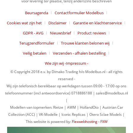
voor levering ter plaatse, tenzij anderszins beschreven
Beursagenda
Contactformulier Modelbus
Cookies wat zijn het
Disclaimer
Garantie en klachtenservice
GDPR - AVG
Nieuwsbrief
Product reviews
Terugzendformulier
Trouwe klanten belonen wij
Veilig betalen
Verzenden - afhalen bestelling
Wie zijn wij -Impressum -
© Copyright 2018 e.v. by Dimako Trading h/o Modelbus.nl - all rights
reserved -
Wij zijn telefonisch bereikbaar op werkdagen tussen 09:00 - 17:00 op ons
telefoonnummer (incl antwoordservice) 0718886188 | sales@modelbus.nl
|
Modellen van topmerken: Rietze | AWM | HollandOto | Austrian Car
Collection (ACC) | VK-Modelle | Iconic Replicas | Otero Sclae Models |
This website is powered by:
Flexwebhosting - FXW