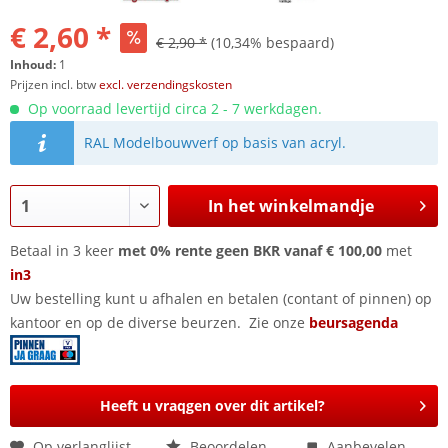
€ 2,60 *
€ 2,90 *
(10,34% bespaard)
Inhoud:
1
Prijzen incl. btw
excl. verzendingskosten
Op voorraad levertijd circa 2 - 7 werkdagen.
RAL Modelbouwverf op basis van acryl.
In het winkelmandje
Betaal in 3 keer
met 0% rente geen BKR vanaf € 100,00
met
in3
Uw bestelling kunt u afhalen en betalen (contant of pinnen) op
kantoor en op de diverse beurzen. Zie onze
beursagenda
Heeft u vraqgen over dit artikel?
Op verlanglijst
Beoordelen
Aanbevelen