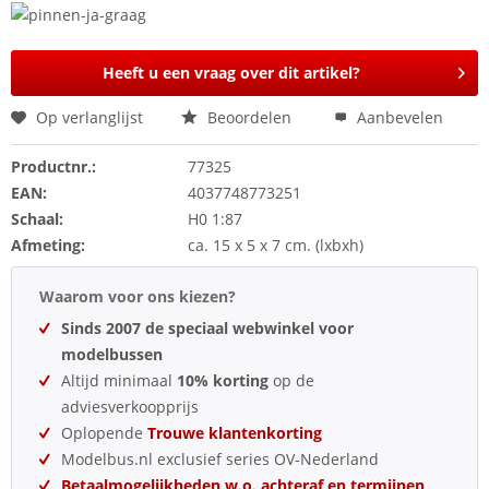
Heeft u een vraag over dit artikel?
Op verlanglijst
Beoordelen
Aanbevelen
Productnr.:
77325
EAN:
4037748773251
Schaal:
H0 1:87
Afmeting:
ca. 15 x 5 x 7 cm. (lxbxh)
Waarom voor ons kiezen?
Sinds 2007 de speciaal webwinkel voor
modelbussen
Altijd minimaal
10% korting
op de
adviesverkoopprijs
Oplopende
Trouwe klantenkorting
Modelbus.nl exclusief series OV-Nederland
Betaalmogelijkheden w.o. achteraf en termijnen