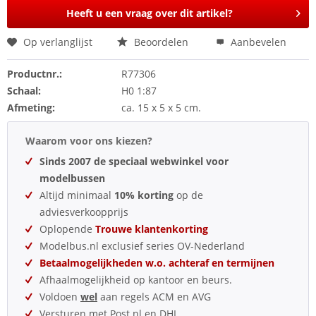
Heeft u een vraag over dit artikel?
Op verlanglijst
Beoordelen
Aanbevelen
Productnr.:
R77306
Schaal:
H0 1:87
Afmeting:
ca. 15 x 5 x 5 cm.
Waarom voor ons kiezen?
Sinds 2007 de speciaal webwinkel voor
modelbussen
Altijd minimaal
10% korting
op de
adviesverkoopprijs
Oplopende
Trouwe klantenkorting
Modelbus.nl exclusief series OV-Nederland
Betaalmogelijkheden w.o. achteraf en termijnen
Afhaalmogelijkheid op kantoor en beurs.
Voldoen
wel
aan regels ACM en AVG
Versturen met Post.nl en DHL