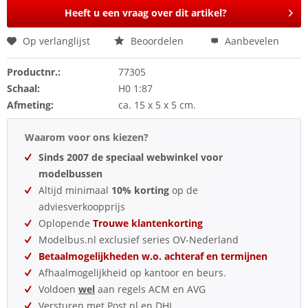
Heeft u een vraag over dit artikel?
Op verlanglijst
Beoordelen
Aanbevelen
Productnr.:
77305
Schaal:
H0 1:87
Afmeting:
ca. 15 x 5 x 5 cm.
Waarom voor ons kiezen?
Sinds 2007 de speciaal webwinkel voor
modelbussen
Altijd minimaal
10% korting
op de
adviesverkoopprijs
Oplopende
Trouwe klantenkorting
Modelbus.nl exclusief series OV-Nederland
Betaalmogelijkheden w.o. achteraf en termijnen
Afhaalmogelijkheid op kantoor en beurs.
Voldoen
wel
aan regels ACM en AVG
Versturen met Post.nl en DHL