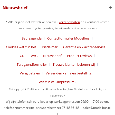
Nieuwsbrief
* Alle prijzen incl. wettelijke btw excl.
verzendkosten
en eventueel kosten
voor levering ter plaatse, tenzij anderszins beschreven
Beursagenda
Contactformulier Modelbus
Cookies wat zijn het
Disclaimer
Garantie en klachtenservice
GDPR - AVG
Nieuwsbrief
Product reviews
Terugzendformulier
Trouwe klanten belonen wij
Veilig betalen
Verzenden - afhalen bestelling
Wie zijn wij -Impressum -
© Copyright 2018 e.v. by Dimako Trading h/o Modelbus.nl - all rights
reserved -
Wij zijn telefonisch bereikbaar op werkdagen tussen 09:00 - 17:00 op ons
telefoonnummer (incl antwoordservice) 0718886188 | sales@modelbus.nl
|