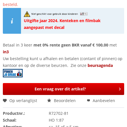
besteld.
Uitgifte jaar 2024. Kenteken en filmbak
aangepast met decal
Betaal in 3 keer
met 0% rente geen BKR vanaf € 100,00
met
in3
Uw bestelling kunt u afhalen en betalen (contant of pinnen) op
kantoor en op de diverse beurzen. Zie onze
beursagenda
Een vraag over dit artikel?
Op verlanglijst
Beoordelen
Aanbevelen
Productnr.:
R72702-81
Schaal:
HO 1:87
Afmeting:
ca. 15 x5 x 5 cm.