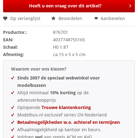
Heeft u een vraag over dit artikel?
Op verlanglijst
Beoordelen
Aanbevelen
Productnr.:
R76701
EAN:
4037748755165
Schaal:
H0 1:87
Afmeting:
ca.15 x 5 x 5 cm.
Waarom voor ons kiezen?
Sinds 2007 de speciaal webwinkel voor
modelbussen
Altijd minimaal
10% korting
op de
adviesverkoopprijs
Oplopende
Trouwe klantenkorting
Modelbus.nl exclusief series OV-Nederland
Betaalmogelijkheden w.o. achteraf en termijnen
Afhaalmogelijkheid op kantoor en beurs.
Voldoen
wel
aan regels ACM en AVG