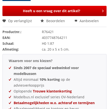
Heeft u een vraag over dit artikel?
Op verlanglijst
Beoordelen
Aanbevelen
Productnr.:
R76421
EAN:
4037748764211
Schaal:
H0 1:87
Afmeting:
ca. 20 x 5 x 5 cm.
Waarom voor ons kiezen?
Sinds 2007 de speciaal webwinkel voor
modelbussen
Altijd minimaal
10% korting
op de
adviesverkoopprijs
Oplopende
Trouwe klantenkorting
Modelbus.nl exclusief series OV-Nederland
Betaalmogelijkheden w.o. achteraf en termijnen
Afhaalmogelijkheid op kantoor en beurs.